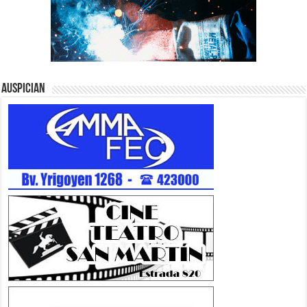
Auspician