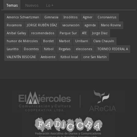
Temas
Nuevos
Lo +
Americo Schvartzman
Gimnasia
Insólitos
Agmer
Coronavirus
Rocamora
JORGE RUBÉN DÍAZ
vacunación
agenda
Mario Rovina
Aníbal Gallay
recomendados
Parque Sur
ATE
Jorge Díaz
humor de Miércoles
Bordet
Marbot
Urribarri
Clara Chauvín
Lauritto
Docentes
fútbol
Regatas
elecciones
TORNEO FEDERAL A
VALENTÍN BISOGNI
Ambiente
fútbol local
cine San Martín