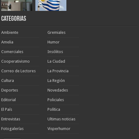
Categorias
Ambiente
Gremiales
Amelia
Humor
Comerciales
Insólitos
Cooperativismo
La Ciudad
Correo de Lectores
La Provincia
Cultura
La Región
Deportes
Novedades
Editorial
Policiales
El País
Política
Entrevistas
Ultimas noticias
Fotogalerías
Visperhumor