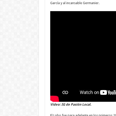
García y al incansable Germanier.
Video: IG de Pasión Local.
El Lobo fue para adelante en los primeros 20