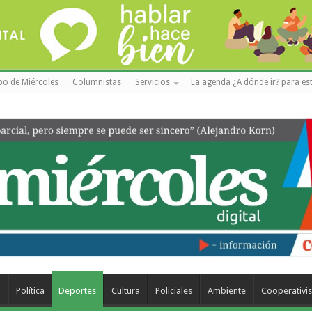
po de Miércoles
Columnistas
Servicios
La agenda ¿A dónde ir? para est
a
Política
Deportes
Cultura
Policiales
Ambiente
Cooperativi