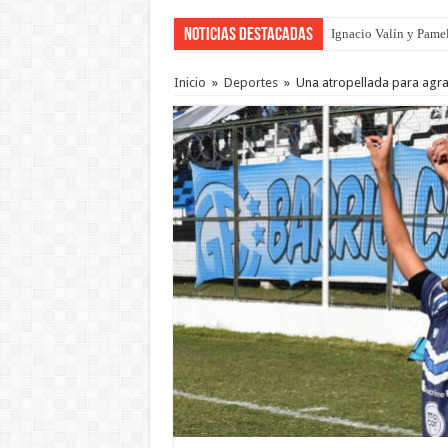
Noticias Destacadas
Traigo el litoral en 
Inicio
»
Deportes
»
Una atropellada para agrad