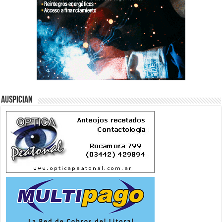
Auspician