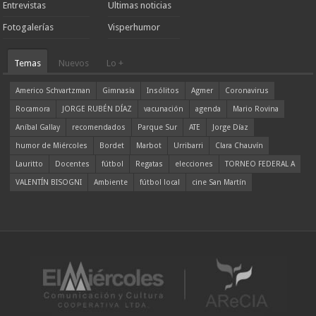
Entrevistas
Ultimas noticias
Fotogalerías
Visperhumor
Temas
Nuevos
Lo +
Americo Schvartzman
Gimnasia
Insólitos
Agmer
Coronavirus
Rocamora
JORGE RUBÉN DÍAZ
vacunación
agenda
Mario Rovina
Aníbal Gallay
recomendados
Parque Sur
ATE
Jorge Díaz
humor de Miércoles
Bordet
Marbot
Urribarri
Clara Chauvín
Lauritto
Docentes
fútbol
Regatas
elecciones
TORNEO FEDERAL A
VALENTÍN BISOGNI
Ambiente
fútbol local
cine San Martín