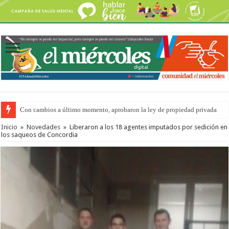
Con cambios a último momento, aprobaron la ley de propiedad privada
Adopción en Entre Ríos: el 35% de los 90 niños, niñas y adolescentes que 
Inicio
»
Novedades
»
Liberaron a los 18 agentes imputados por sedición en
los saqueos de Concordia