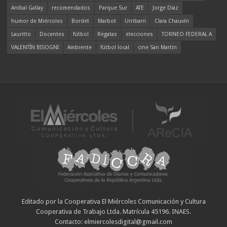
Aníbal Gallay
recomendados
Parque Sur
ATE
Jorge Díaz
humor de Miércoles
Bordet
Marbot
Urribarri
Clara Chauvín
Lauritto
Docentes
fútbol
Regatas
elecciones
TORNEO FEDERAL A
VALENTÍN BISOGNI
Ambiente
fútbol local
cine San Martín
Editado por la Cooperativa El Miércoles Comunicación y Cultura
Cooperativa de Trabajo Ltda. Matrícula 45196. INAES.
Contacto: elmiercolesdigital@gmail.com