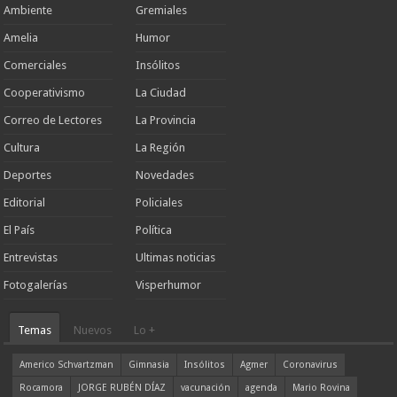
Ambiente
Gremiales
Amelia
Humor
Comerciales
Insólitos
Cooperativismo
La Ciudad
Correo de Lectores
La Provincia
Cultura
La Región
Deportes
Novedades
Editorial
Policiales
El País
Política
Entrevistas
Ultimas noticias
Fotogalerías
Visperhumor
Temas
Nuevos
Lo +
Americo Schvartzman
Gimnasia
Insólitos
Agmer
Coronavirus
Rocamora
JORGE RUBÉN DÍAZ
vacunación
agenda
Mario Rovina