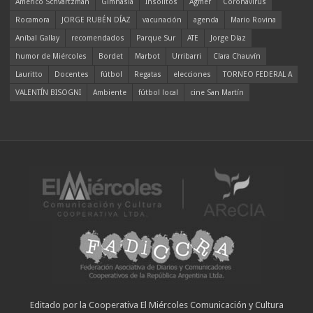
Americo Schvartzman
Gimnasia
Insólitos
Agmer
Coronavirus
Rocamora
JORGE RUBÉN DÍAZ
vacunación
agenda
Mario Rovina
Aníbal Gallay
recomendados
Parque Sur
ATE
Jorge Díaz
humor de Miércoles
Bordet
Marbot
Urribarri
Clara Chauvín
Lauritto
Docentes
fútbol
Regatas
elecciones
TORNEO FEDERAL A
VALENTÍN BISOGNI
Ambiente
fútbol local
cine San Martín
Editado por la Cooperativa El Miércoles Comunicación y Cultura