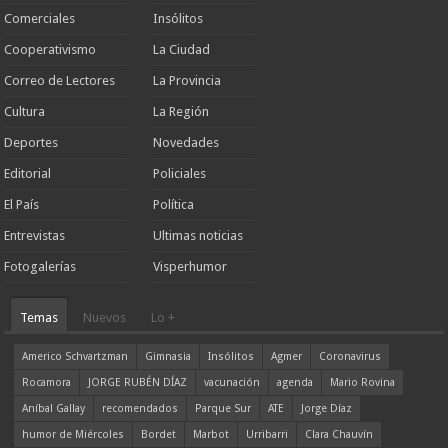
Comerciales
Insólitos
Cooperativismo
La Ciudad
Correo de Lectores
La Provincia
Cultura
La Región
Deportes
Novedades
Editorial
Policiales
El País
Política
Entrevistas
Ultimas noticias
Fotogalerías
Visperhumor
Temas
Nuevos
Lo +
Americo Schvartzman
Gimnasia
Insólitos
Agmer
Coronavirus
Rocamora
JORGE RUBÉN DÍAZ
vacunación
agenda
Mario Rovina
Aníbal Gallay
recomendados
Parque Sur
ATE
Jorge Díaz
humor de Miércoles
Bordet
Marbot
Urribarri
Clara Chauvín