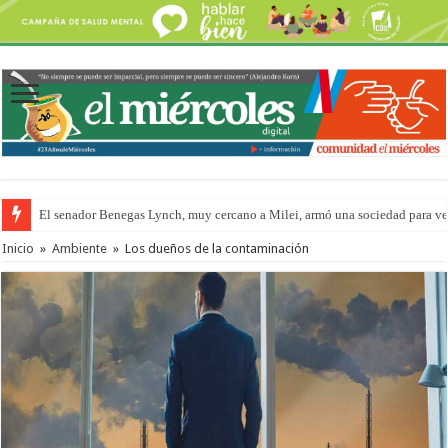
El senador Benegas Lynch, muy cercano a Milei, armó una sociedad para vend
El gobierno baja el capítulo de extranjerización de tierras
Inicio
»
Ambiente
»
Los dueños de la contaminación