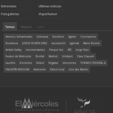
Entrevistas
Ultimas noticias
Fotogalerías
Visperhumor
Temas
Nuevos
Lo +
Americo Schvartzman
Gimnasia
Insólitos
Agmer
Coronavirus
Rocamora
JORGE RUBÉN DÍAZ
vacunación
agenda
Mario Rovina
Aníbal Gallay
recomendados
Parque Sur
ATE
Jorge Díaz
humor de Miércoles
Bordet
Marbot
Urribarri
Clara Chauvín
Lauritto
Docentes
fútbol
Regatas
elecciones
TORNEO FEDERAL A
VALENTÍN BISOGNI
Ambiente
fútbol local
cine San Martín