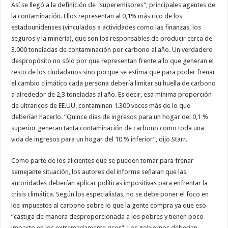
Así se llegó a la definición de "superemisores", principales agentes de
la contaminación. Ellos representan al 0,1% más rico de los
estadounidenses (vinculados a actividades como las finanzas, los
seguros y la minería), que son los responsables de producir cerca de
3.000 toneladas de contaminación por carbono al año. Un verdadero
despropósito no sólo por que representan frente a lo que generan el
resto de los ciudadanos sino porque se estima que para poder frenar
el cambio climático cada persona debería limitar su huella de carbono
a alrededor de 2,3 toneladas al año. Es decir, esa mínima proporción
de ultraricos de EE.UU. contaminan 1.300 veces más de lo que
deberían hacerlo. “Quince días de ingresos para un hogar del 0,1 %
superior generan tanta contaminación de carbono como toda una
vida de ingresos para un hogar del 10 % inferior”, dijo Starr.
Como parte de los alicientes que se pueden tomar para frenar
semejante situación, los autores del informe señalan que las
autoridades deberían aplicar políticas impositivas para enfrentar la
crisis climática. Según los especialistas, no se debe poner el foco en
los impuestos al carbono sobre lo que la gente compra ya que eso
“castiga de manera desproporcionada a los pobres y tienen poco
impacto en los extremadamente ricos”. Los gobiernos deberían