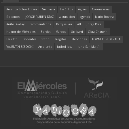
Americo Schvartzman
Gimnasia
Insólitos
Agmer
Coronavirus
Rocamora
JORGE RUBÉN DÍAZ
vacunación
agenda
Mario Rovina
Aníbal Gallay
recomendados
Parque Sur
ATE
Jorge Díaz
humor de Miércoles
Bordet
Marbot
Urribarri
Clara Chauvín
Lauritto
Docentes
fútbol
Regatas
elecciones
TORNEO FEDERAL A
VALENTÍN BISOGNI
Ambiente
fútbol local
cine San Martín