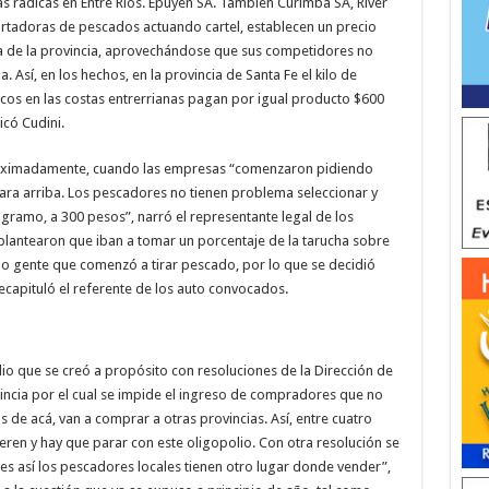
as radicas en Entre Ríos. Epuyen SA. También Curimba SA, River
ortadoras de pescados actuando cartel, establecen un precio
a de la provincia, aprovechándose que sus competidores no
Así, en los hechos, en la provincia de Santa Fe el kilo de
icos en las costas entrerrianas pagan por igual producto $600
icó Cudini.
oximadamente, cuando las empresas “comenzaron pidiendo
para arriba. Los pescadores no tienen problema seleccionar y
logramo, a 300 pesos”, narró el representante legal de los
s plantearon que iban a tomar un porcentaje de la tarucha sobre
ubo gente que comenzó a tirar pescado, por lo que se decidió
recapituló el referente de los auto convocados.
lio que se creó a propósito con resoluciones de la Dirección de
vincia por el cual se impide el ingreso de compradores que no
os de acá, van a comprar a otras provincias. Así, entre cuatro
eren y hay que parar con este oligopolio. Con otra resolución se
s así los pescadores locales tienen otro lugar donde vender”,