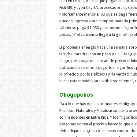
ejercen en los precios que pagan las factorí
Fish SRL y Lyon City SA, procesadoras y exp
notoriamente menor a los que se paga fuer
pueden ingresar para comprar materia prima. 
sábalo se paga $1.050 y los mismos frigoríf
pesos. “Y el cansancio llegó a la gente”, expl
El problema emergió hace una semana apr
tarucha (tararita) con un peso de 1,300 Kg. 
elegir, pero bajaron a mitad de precio el ki
trabajadores del río. Luego, los frigorífico
lo ofrecido por los sábalos y “la verdad, h
hacer esta movida para visibilizar el tema”, 
Oliogopolios
“Acá lo que hay que solucionar es el oligopo
Recursos Naturales y Fiscalización de la pro
son residentes en Entre Ríos. Y los frigorífic
personas ponen el precio y hacen lo que qui
debe dejar el ingreso de nuevos compradore