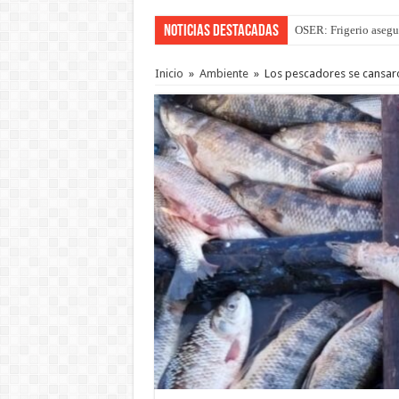
Noticias Destacadas
Por primera vez hicie
Inicio
»
Ambiente
»
Los pescadores se cansaro