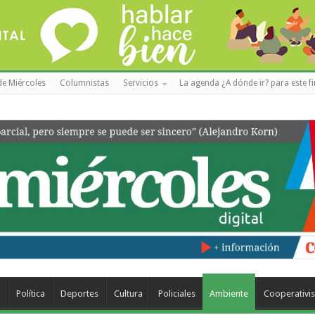
de Miércoles
Columnistas
Servicios
La agenda ¿A dónde ir? para este f
a
Política
Deportes
Cultura
Policiales
Ambiente
Cooperativi