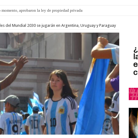
 momento, aprobaron la ley de propiedad privada
s: el 35% de los 90 niños, niñas y adolescentes que esperan una familia tiene CU
ales del Mundial 2030 se jugarán en Argentina, Uruguay y Paraguay