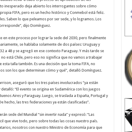
to inesperado deja abierto los interrogantes sobre cómo
 propia FIFA, pero es un hecho histórico y Conmebol está feliz.
les. Saben lo que peleamos por ser sede, y lo logramos. Los
corresponde”, dijo Domínguez.
te en este proceso por lograr la sede del 2030, pero finalmente
inariamente, se hablaba solamente de dos países: Uruguay y
32 a 48 y se agregó en ese contexto Paraguay. Y más tarde se
d no está Chile, pero eso no significa que no vamos a trabajar
 esta talla también. Es una decisión que la toma FIFA, no
os son los que determinan cómo y qué”, detalló Domínguez.
rrison, aseguró que los tres países involucrados “ya están
detalló: “El evento se origina en Sudamérica con los juegos
Buenos Aires y Paraguay. Luego, se traslada a España, Portugal y
hecho, las tres federaciones ya están clasificadas”.
erán sede del Mundial “sin invertir nada” y expresó: “Las
cil que vive todo, pero sobre todas las cosas nuestro país.
tarios, nosotros con nuestro Ministro de Economía para que