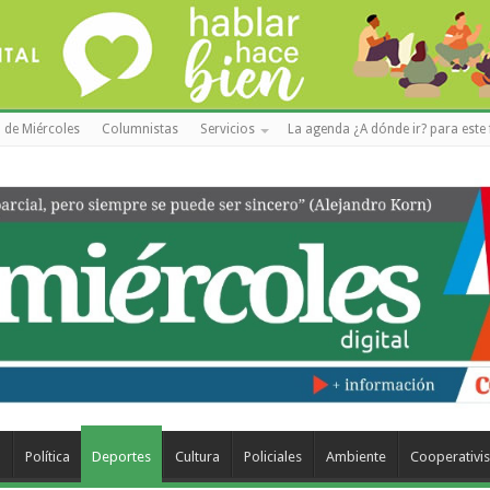
 de Miércoles
Columnistas
Servicios
La agenda ¿A dónde ir? para este 
a
Política
Deportes
Cultura
Policiales
Ambiente
Cooperativi