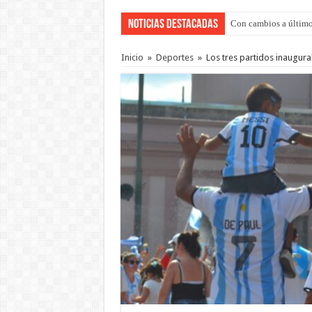
Noticias Destacadas
Con cambios a último
Adopción en Entre Río
Inicio
»
Deportes
»
Los tres partidos inaugur