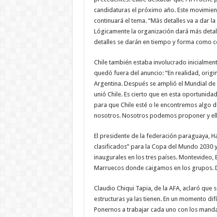
candidaturas el próximo año. Este movimien
continuará el tema. “Más detalles va a dar la
Lógicamente la organización dará más detal
detalles se darán en tiempo y forma como 
Chile también estaba involucrado inicialmen
quedó fuera del anuncio: “En realidad, orig
Argentina. Después se amplió el Mundial de 
unió Chile. Es cierto que en esta oportunida
para que Chile esté o le encontremos algo de
nosotros. Nosotros podemos proponer y ell
El presidente de la federación paraguaya, Ha
clasificados” para la Copa del Mundo 2030 y 
inaugurales en los tres países. Montevideo, 
Marruecos donde caigamos en los grupos. De 
Claudio Chiqui Tapia, de la AFA, aclaró que s
estructuras ya las tienen. En un momento difí
Ponernos a trabajar cada uno con los manda