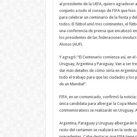
al presidente de la UEFA, quiero agradecer 
conjunto a todo el consejo de FIFA que hizo p
para celebrar un centenario de la fiesta y 
todos. El fútbol unió tres continentes, el fú
una conferencia de prensa que encabezó en
los presidentes de las federaciones involucr
Alonso (AUF).
Y agregó: “El Centenario comienza así, en el
Uruguay, Argentina y Paraguay. Van a ser tre
dar más detalles de cómo sería en Argentina
todo el trabajo para que las ciudades y los 
de un Mundial”.
FIFA, en un comunicado, confirmó la noticia:
única candidata para albergar la Copa Mundi
conmemorativos se realizarán en Uruguay, A
Argentina, Paraguay y Uruguay albergarán lo
resto del certamen se realizará en la sede
precedentes. Cabe destacar que FIFA tiene p