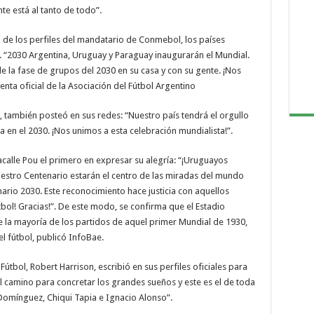
e está al tanto de todo”.
o de los perfiles del mandatario de Conmebol, los países
. “2030 Argentina, Uruguay y Paraguay inaugurarán el Mundial.
de la fase de grupos del 2030 en su casa y con su gente. ¡Nos
uenta oficial de la Asociación del Fútbol Argentino
a, también posteó en sus redes: “Nuestro país tendrá el orgullo
a en el 2030. ¡Nos unimos a esta celebración mundialista!”.
Lacalle Pou el primero en expresar su alegría: “¡Uruguayos
stro Centenario estarán el centro de las miradas del mundo
nario 2030. Este reconocimiento hace justicia con aquellos
tbol! Gracias!”. De este modo, se confirma que el Estadio
 la mayoría de los partidos de aquel primer Mundial de 1930,
el fútbol, publicó InfoBae.
útbol, Robert Harrison, escribió en sus perfiles oficiales para
 el camino para concretar los grandes sueños y este es el de toda
Domínguez, Chiqui Tapia e Ignacio Alonso”.