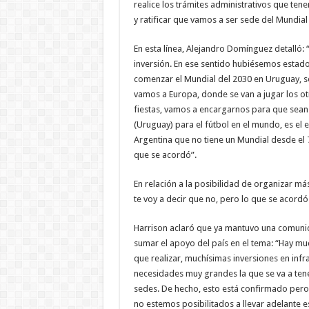
realice los trámites administrativos que t
y ratificar que vamos a ser sede del Mundial
En esta línea, Alejandro Domínguez detalló:
inversión. En ese sentido hubiésemos estado
comenzar el Mundial del 2030 en Uruguay, se
vamos a Europa, donde se van a jugar los otro
fiestas, vamos a encargarnos para que sean 
(Uruguay) para el fútbol en el mundo, es el e
Argentina que no tiene un Mundial desde el 78
que se acordó”.
En relación a la posibilidad de organizar m
te voy a decir que no, pero lo que se acordó 
Harrison aclaró que ya mantuvo una comunic
sumar el apoyo del país en el tema: “Hay m
que realizar, muchísimas inversiones en infr
necesidades muy grandes la que se va a tene
sedes. De hecho, esto está confirmado pero
no estemos posibilitados a llevar adelante 