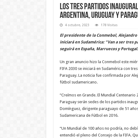
Los tres partidos inaugural
Argentina, Uruguay y Para
4 octubre, 2023
178 Visitas
El presidente de la Conmebol, Alejandr
iniciará en Sudamérica: “Van a ser tres 
seguirá en España, Marruecos y Portugal
Un gran anuncio hizo la Conmebol este miérc
FIFA 2030 se iniciará en Sudamérica con tres
Paraguay. La noticia fue confirmada por Al
fútbol sudamericano.
“Creímos en Grande. El Mundial Centenario 2
Paraguay serán sedes de los partidos inaugu
Domínguez, dirigente paraguayo de 51 años,
Sudamericana de Fútbol en 2016.
“Un Mundial de 100 años no podría, no debía, 
entendió el pleno del Consejo de la FIFA. Qu