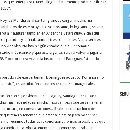
enemos que tener para cuando llegue el momento poder confirmar
 2030”.
 “Hoy los Mundiales al ser tan grandes exigen muchísima
 inhibidos de este proyecto. No obstante, lo logramos, se va a
 va a inaugurar también en Argentina y Paraguay. Y de aquí
s partidos y la final. Unimos tres continentes. Van a ser tres
inolvidables. No hay ningún estadio que el Centenario
stadio más icónico y que está vigente. Se va a volver a jugar en
. Y por primera vez en la historia en el Paraguay. Esto es lo
ás partidos de ese certamen, Domínguez advirtió: “Por ahora no
es esto”, en vinculación a los tres encuentros inaugurales.
Segui
ación con el presidente de Paraguay, Santiago Peña, para
uchísimas necesidades, muchísimos cambios que se van a tener
aestructura, en comunicaciones... Realmente es un libro de
r que tener y tenemos que estar a la altura para poder ser
 si no reunimos todas esas condiciones lo más probable es que
esa candidatura. Ahora tenemos que ponernos a trabajar