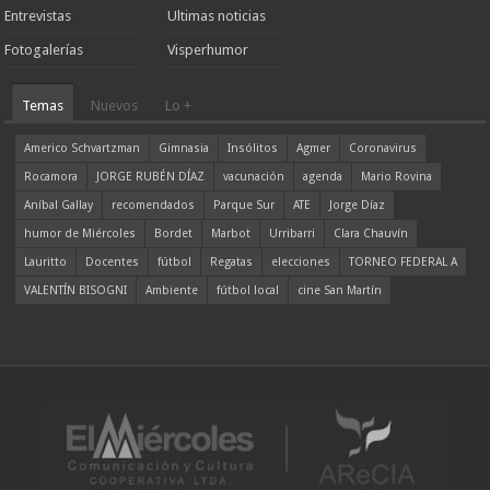
Entrevistas
Ultimas noticias
Fotogalerías
Visperhumor
Temas
Nuevos
Lo +
Americo Schvartzman
Gimnasia
Insólitos
Agmer
Coronavirus
Rocamora
JORGE RUBÉN DÍAZ
vacunación
agenda
Mario Rovina
Aníbal Gallay
recomendados
Parque Sur
ATE
Jorge Díaz
humor de Miércoles
Bordet
Marbot
Urribarri
Clara Chauvín
Lauritto
Docentes
fútbol
Regatas
elecciones
TORNEO FEDERAL A
VALENTÍN BISOGNI
Ambiente
fútbol local
cine San Martín