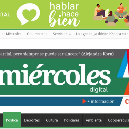
 de Miércoles
Columnistas
Servicios
La agenda ¿A dónde ir? para este 
a
Política
Deportes
Cultura
Policiales
Ambiente
Cooperativi