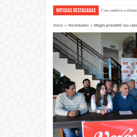
Noticias Destacadas
Con cambios a último
Del viernes 7 al domi
Inicio
»
Novedades
»
Magni presentó sus cand