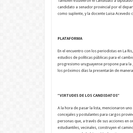
También estuvieron el candidato a diputado 
candidato a senador provincial por el depar
como suplente, y la docente Luisa Acevedo 
PLATAFORMA
En el encuentro con los periodistas en La Ris
estudios de políticas públicas para el camb
progresismo uruguayense propone para la g
los próximos días la presentarán de manera
“VIRTUDES DE LOS CANDIDATOS”
A la hora de pasar la lista, mencionaron uno 
concejales y postulantes para cargos provin
personas que, a través de sus acciones en o
estudiantiles, vecinales, construyen el cami