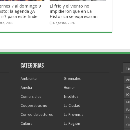
iernes 7 al domingo 9
El frío y el viento no
osto: la agenda ¿A
impidieron que en La
ir? para este finde
Histórica se expresaran
sto, 2026
6 agosto, 2026
Categorias
Te
Ambiente
Gremiales
Am
Amelia
Humor
Ag
JO
Comerciales
Insólitos
Ma
Cooperativismo
La Ciudad
Pa
Correo de Lectores
La Provincia
hu
Cultura
La Región
Cl