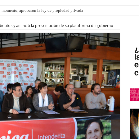
 momento, aprobaron la ley de propiedad privada
ngo 9 de agosto: la agenda ¿A dónde ir? para este finde
idatos y anunció la presentación de su plataforma de gobierno