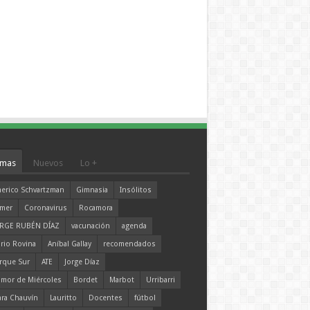
mas
Nuevos
Lo +
erico Schvartzman
Gimnasia
Insólitos
mer
Coronavirus
Rocamora
RGE RUBÉN DÍAZ
vacunación
agenda
rio Rovina
Aníbal Gallay
recomendados
rque Sur
ATE
Jorge Díaz
mor de Miércoles
Bordet
Marbot
Urribarri
ara Chauvín
Lauritto
Docentes
fútbol