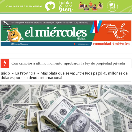
Con cambios a último momento, aprobaron la ley de propiedad privada
Del viernes 7 al domingo 9 de agosto: la agenda ¿A dónde ir? para este find
Inicio
»
La Provincia
»
Más plata que se va: Entre Ríos pagó 45 millones de
dólares por una deuda internacional