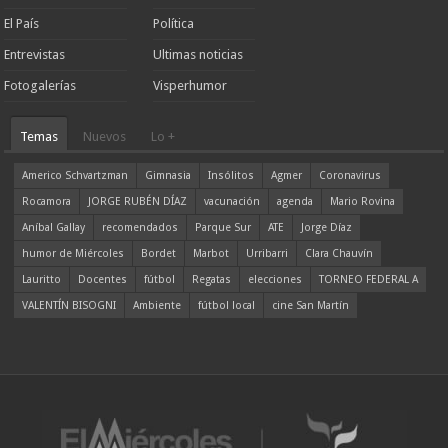
El País
Política
Entrevistas
Ultimas noticias
Fotogalerías
Visperhumor
Temas
Nuevos
Lo +
Americo Schvartzman
Gimnasia
Insólitos
Agmer
Coronavirus
Rocamora
JORGE RUBÉN DÍAZ
vacunación
agenda
Mario Rovina
Aníbal Gallay
recomendados
Parque Sur
ATE
Jorge Díaz
humor de Miércoles
Bordet
Marbot
Urribarri
Clara Chauvín
Lauritto
Docentes
fútbol
Regatas
elecciones
TORNEO FEDERAL A
VALENTÍN BISOGNI
Ambiente
fútbol local
cine San Martín