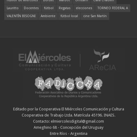
humor de Miércoles
Bordet
Marbot
Urribarri
Clara Chauvín
Lauritto
Docentes
fútbol
Regatas
elecciones
TORNEO FEDERAL A
VALENTÍN BISOGNI
Ambiente
fútbol local
cine San Martín
Editado por la Cooperativa El Miércoles Comunicación y Cultura
Cooperativa de Trabajo Ltda. Matrícula 45196. INAES.
Contacto: elmiercolesdigital@gmail.com
Ameghino 68 - Concepción del Uruguay
Entre Ríos - Argentina