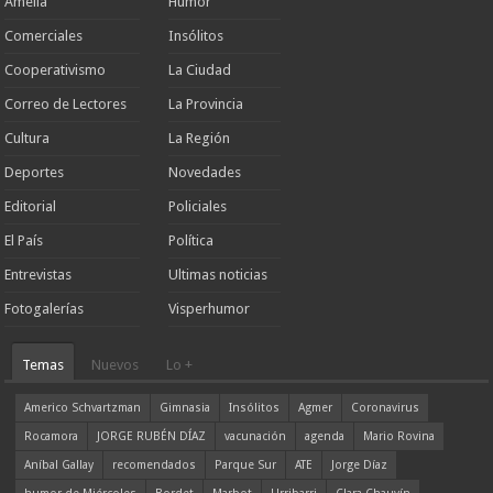
Amelia
Humor
Comerciales
Insólitos
Cooperativismo
La Ciudad
Correo de Lectores
La Provincia
Cultura
La Región
Deportes
Novedades
Editorial
Policiales
El País
Política
Entrevistas
Ultimas noticias
Fotogalerías
Visperhumor
Temas
Nuevos
Lo +
Americo Schvartzman
Gimnasia
Insólitos
Agmer
Coronavirus
Rocamora
JORGE RUBÉN DÍAZ
vacunación
agenda
Mario Rovina
Aníbal Gallay
recomendados
Parque Sur
ATE
Jorge Díaz