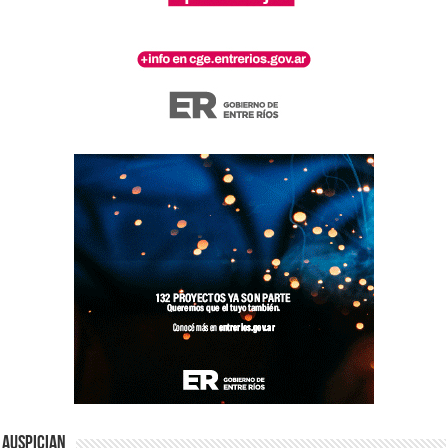
Auspician