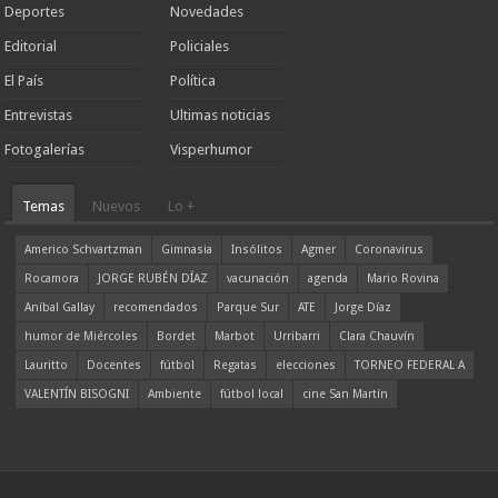
Deportes
Novedades
Editorial
Policiales
El País
Política
Entrevistas
Ultimas noticias
Fotogalerías
Visperhumor
Temas
Nuevos
Lo +
Americo Schvartzman
Gimnasia
Insólitos
Agmer
Coronavirus
Rocamora
JORGE RUBÉN DÍAZ
vacunación
agenda
Mario Rovina
Aníbal Gallay
recomendados
Parque Sur
ATE
Jorge Díaz
humor de Miércoles
Bordet
Marbot
Urribarri
Clara Chauvín
Lauritto
Docentes
fútbol
Regatas
elecciones
TORNEO FEDERAL A
VALENTÍN BISOGNI
Ambiente
fútbol local
cine San Martín