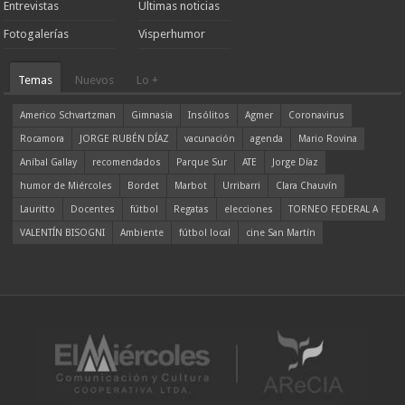
Entrevistas
Ultimas noticias
Fotogalerías
Visperhumor
Temas
Nuevos
Lo +
Americo Schvartzman
Gimnasia
Insólitos
Agmer
Coronavirus
Rocamora
JORGE RUBÉN DÍAZ
vacunación
agenda
Mario Rovina
Aníbal Gallay
recomendados
Parque Sur
ATE
Jorge Díaz
humor de Miércoles
Bordet
Marbot
Urribarri
Clara Chauvín
Lauritto
Docentes
fútbol
Regatas
elecciones
TORNEO FEDERAL A
VALENTÍN BISOGNI
Ambiente
fútbol local
cine San Martín