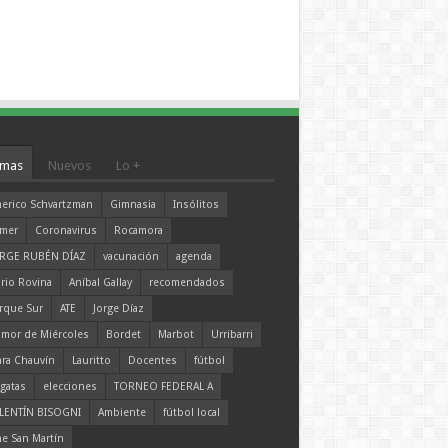
mas
Nuevos
Lo +
erico Schvartzman
Gimnasia
Insólitos
mer
Coronavirus
Rocamora
RGE RUBÉN DÍAZ
vacunación
agenda
rio Rovina
Aníbal Gallay
recomendados
rque Sur
ATE
Jorge Díaz
mor de Miércoles
Bordet
Marbot
Urribarri
ara Chauvín
Lauritto
Docentes
fútbol
gatas
elecciones
TORNEO FEDERAL A
LENTÍN BISOGNI
Ambiente
fútbol local
ne San Martín