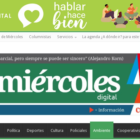
 de Miércoles
Columnistas
Servicios
La agenda ¿A dónde ir? para este 
a
Política
Deportes
Cultura
Policiales
Ambiente
Cooperativi