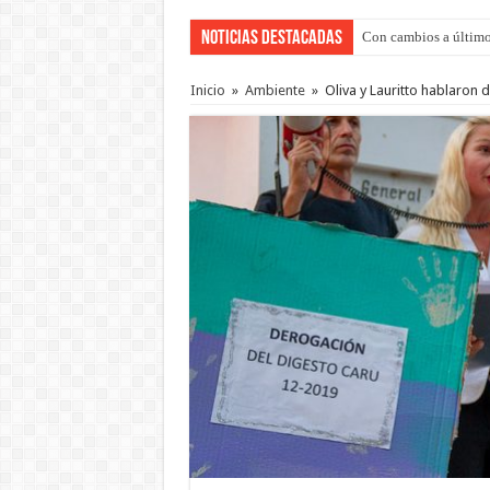
Noticias Destacadas
Con cambios a último
Adopción en Entre Río
Inicio
»
Ambiente
»
Oliva y Lauritto hablaron 