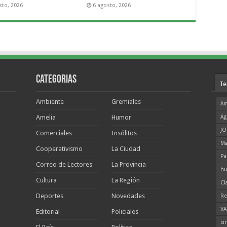
sto, 2026
6 agosto, 2026
Categorias
Te
Ambiente
Gremiales
Am
Amelia
Humor
Ag
JO
Comerciales
Insólitos
Ma
Cooperativismo
La Ciudad
Pa
Correo de Lectores
La Provincia
hu
Cultura
La Región
Cl
Deportes
Novedades
Re
VA
Editorial
Policiales
ci