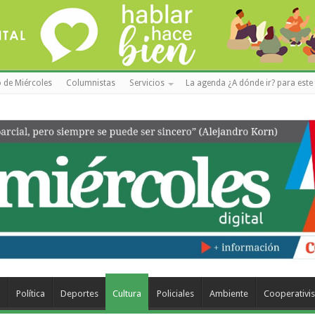
 de Miércoles
Columnistas
Servicios
La agenda ¿A dónde ir? para este 
a
Política
Deportes
Cultura
Policiales
Ambiente
Cooperativi