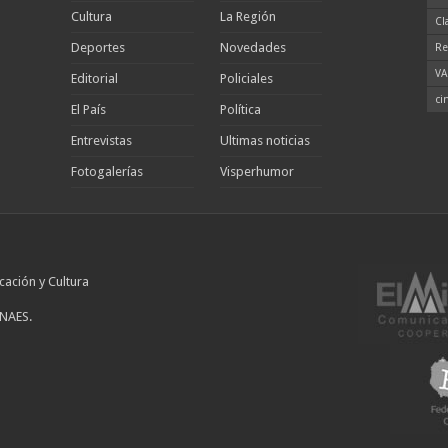
Cultura
La Región
Cl
Deportes
Novedades
Re
VA
Editorial
Policiales
ci
El País
Política
Entrevistas
Ultimas noticias
Fotogalerías
Visperhumor
cación y Cultura
INAES.