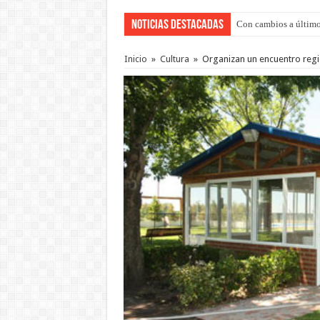
Noticias Destacadas
Con cambios a último
Del viernes 7 al domi
Inicio
»
Cultura
»
Organizan un encuentro regi