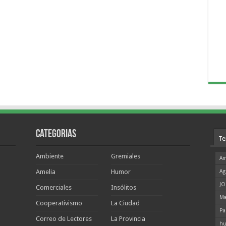
Categorias
Te
Ambiente
Gremiales
Am
Amelia
Humor
Ag
JO
Comerciales
Insólitos
Ma
Cooperativismo
La Ciudad
Pa
Correo de Lectores
La Provincia
hu