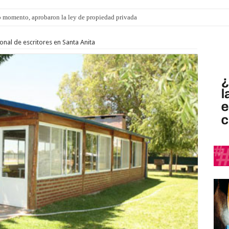
 momento, aprobaron la ley de propiedad privada
ngo 9 de agosto: la agenda ¿A dónde ir? para este finde
onal de escritores en Santa Anita