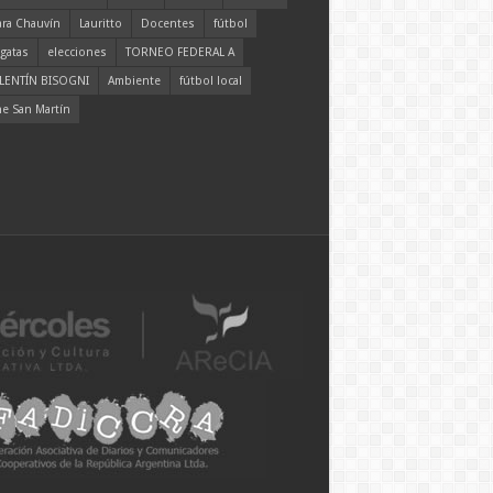
ara Chauvín
Lauritto
Docentes
fútbol
gatas
elecciones
TORNEO FEDERAL A
LENTÍN BISOGNI
Ambiente
fútbol local
ne San Martín