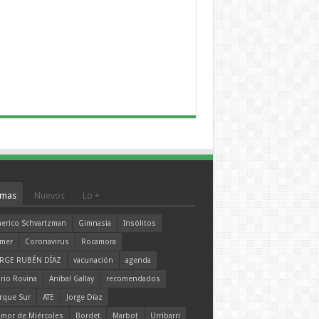
mas
Nuevos
Lo +
erico Schvartzman
Gimnasia
Insólitos
mer
Coronavirus
Rocamora
RGE RUBÉN DÍAZ
vacunación
agenda
rio Rovina
Aníbal Gallay
recomendados
rque Sur
ATE
Jorge Díaz
mor de Miércoles
Bordet
Marbot
Urribarri