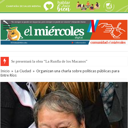
Se presentará la obra “La Runfla de los Macanos”
Preparan otro encuentro de autos clásicos y antiguos
Inicio
»
La Ciudad
»
Organizan una charla sobre políticas públicas para
Entre Ríos