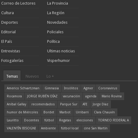
Correo de Lectores
La Provincia
Cultura
La Región
Deportes
Novedades
Editorial
Policiales
El País
Política
Entrevistas
Ultimas noticias
Fotogalerías
Visperhumor
Temas
Nuevos
Lo +
Americo Schvartzman
Gimnasia
Insólitos
Agmer
Coronavirus
Rocamora
JORGE RUBÉN DÍAZ
vacunación
agenda
Mario Rovina
Aníbal Gallay
recomendados
Parque Sur
ATE
Jorge Díaz
humor de Miércoles
Bordet
Marbot
Urribarri
Clara Chauvín
Lauritto
Docentes
fútbol
Regatas
elecciones
TORNEO FEDERAL A
VALENTÍN BISOGNI
Ambiente
fútbol local
cine San Martín