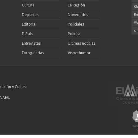
Cultura
La Región
Cl
Deportes
Novedades
Re
VA
Editorial
Policiales
ci
El País
Política
Entrevistas
Ultimas noticias
Fotogalerías
Visperhumor
cación y Cultura
INAES.