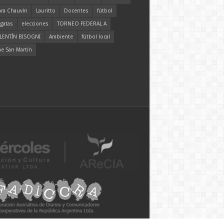
ara Chauvín
Lauritto
Docentes
fútbol
gatas
elecciones
TORNEO FEDERAL A
LENTÍN BISOGNI
Ambiente
fútbol local
ne San Martín