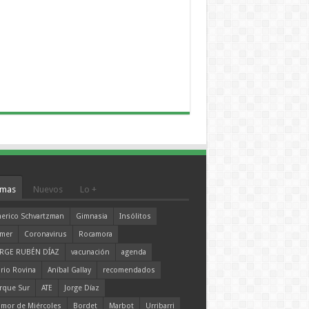
mas
Nuevos
Lo +
erico Schvartzman
Gimnasia
Insólitos
mer
Coronavirus
Rocamora
RGE RUBÉN DÍAZ
vacunación
agenda
rio Rovina
Aníbal Gallay
recomendados
rque Sur
ATE
Jorge Díaz
mor de Miércoles
Bordet
Marbot
Urribarri