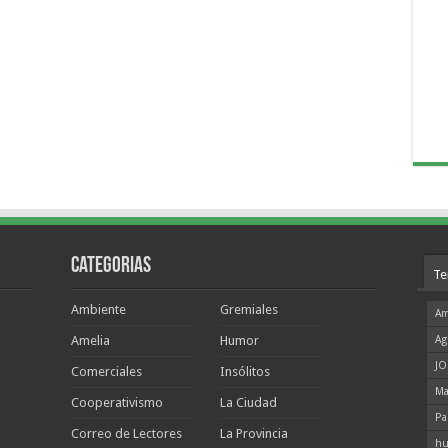
Categorias
Te
Ambiente
Gremiales
Am
Amelia
Humor
Ag
JO
Comerciales
Insólitos
Ma
Cooperativismo
La Ciudad
Pa
Correo de Lectores
La Provincia
hu