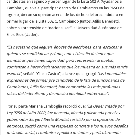
candidatas en segundo y tercer lugar de la Lista 502 A "Ayudanos a
Cambiar", que va a participar dentro de Cambiemos en las PASO de
agosto, dieron su opinión acerca de los dichos del precandidato en
primer lugar de la Lista 502 C, Cambiando Juntos, Atilio Benedetti,
sobre su pretensión de “nacionalizar” la Universidad Autónoma de
Entre Ríos (Uader).
“Es necesario que lleguen épocas de elecciones para escuchar a
quienes se candidatean y cómo, ante el desafío de tener que
demostrar que tienen capacidad para representar al pueblo,
comienzan a hacer declaraciones que los muestra en sus más rancia
esencia”
, señaló "Chela Castro", a la vez que agregó
“las lamentables
expresiones del primer pre candidato de la lista de funcionarios de
Cambiemos, Atilio Benedetti, han conmovido las más profundas
raíces del federalismo y de nuestra identidad entrerriana”
.
Por su parte Mariana Lamboglia recordó que:
“La Uader creada por
Ley 9250 del año 2000, fue pensada, ideada y plasmada por el ex
gobernador Sergio Alberto Montiel, resistida por la oposición de
entonces, surgió como una respuesta concreta a los nuevos desafíos
de la vida social, económica y política de todos y particularmente