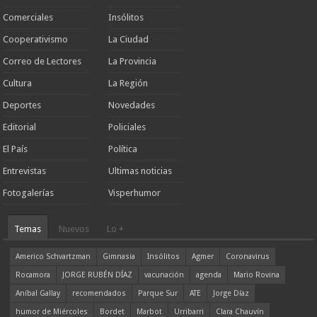
Comerciales
Insólitos
Cooperativismo
La Ciudad
Correo de Lectores
La Provincia
Cultura
La Región
Deportes
Novedades
Editorial
Policiales
El País
Política
Entrevistas
Ultimas noticias
Fotogalerías
Visperhumor
Temas
Nuevos
Lo +
Americo Schvartzman
Gimnasia
Insólitos
Agmer
Coronavirus
Rocamora
JORGE RUBÉN DÍAZ
vacunación
agenda
Mario Rovina
Aníbal Gallay
recomendados
Parque Sur
ATE
Jorge Díaz
humor de Miércoles
Bordet
Marbot
Urribarri
Clara Chauvín