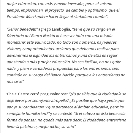
mejor educación, con más y mejor inversión, pero al mismo
tiempo, implosionan el proyecto de cambio y optimismo que el
Presidente Macri quiere hacer llegar al ciudadano común”
.
“Señor Benedetti”
agregó Lamboglia,
“se ve que su cargo en el
Directorio del Banco Nación lo hace ver todo con una mirada
monetaria; está equivocado, no todo son números, hay valores,
visiones, comportamientos, acciones que debemos realizar para
devolvernos la dignidad los entrerrianos y una de ellas es seguir
apostando a más y mejor educación. No sea facilista, no nos quite
nada, y piense verdaderas propuestas para los entrerrianos; sino
continúe en su cargo del Banco Nación porque a los entrerrianos no
nos sirve”
.
‘Chela’ Castro cerró preguntándose:
“¿Es posible que la ciudadanía se
deje llevar por semejante atropello? ¿Es posible que haya gente que
apoya su candidatura y que pertenece al ámbito educativo, permita
semejante humillación?”
y se contestó
“Si el cabeza de lista tiene esta
forma de pensar, no queda más para decir. El ciudadano entrerriano
tiene la palabra o, mejor dicho, su voto”
.