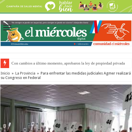
Con cambios a último momento, aprobaron la ley de propiedad privada
Adopción en Entre Ríos: el 35% de los 90 niños, niñas y adolescentes que 
Inicio
»
La Provincia
»
Para enfrentar las medidas judiciales Agmer realizará
su Congreso en Federal