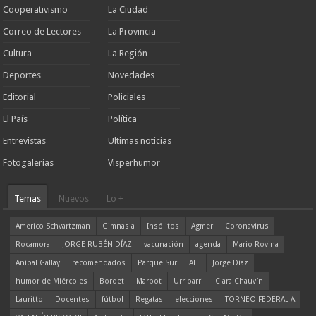
Cooperativismo
La Ciudad
Correo de Lectores
La Provincia
Cultura
La Región
Deportes
Novedades
Editorial
Policiales
El País
Política
Entrevistas
Ultimas noticias
Fotogalerías
Visperhumor
Temas
Nuevos
Lo +
Americo Schvartzman
Gimnasia
Insólitos
Agmer
Coronavirus
Rocamora
JORGE RUBÉN DÍAZ
vacunación
agenda
Mario Rovina
Aníbal Gallay
recomendados
Parque Sur
ATE
Jorge Díaz
humor de Miércoles
Bordet
Marbot
Urribarri
Clara Chauvín
Lauritto
Docentes
fútbol
Regatas
elecciones
TORNEO FEDERAL A