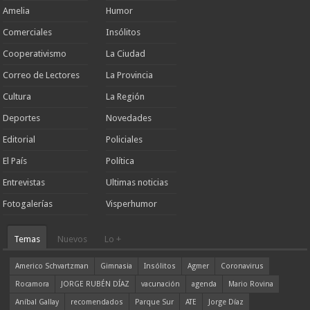
Amelia
Humor
Comerciales
Insólitos
Cooperativismo
La Ciudad
Correo de Lectores
La Provincia
Cultura
La Región
Deportes
Novedades
Editorial
Policiales
El País
Política
Entrevistas
Ultimas noticias
Fotogalerías
Visperhumor
Temas
Nuevos
Lo +
Americo Schvartzman
Gimnasia
Insólitos
Agmer
Coronavirus
Rocamora
JORGE RUBÉN DÍAZ
vacunación
agenda
Mario Rovina
Aníbal Gallay
recomendados
Parque Sur
ATE
Jorge Díaz