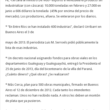
Fe, -cercana al ministro De Vido- exportó a Venezuela el producto sin
industrializar (con cáscara): 10.000 toneladas en febrero y 27.000 en
junio a 606 dólares la tonelada (45% por encima del precio de
mercado). Los productores, afuera. Se enteraron por los diarios.
* “En Entre Ríos se han instalado 600 industrias”, declaró Urribarri en
Buenos Aires el 3 de
mayo de 2013. El periodista Luis M. Serroels pidió públicamente la
lista de esas industrias.
* Un decreto nacional asignando fondos para obras viales en los
departamentos Gualeguay y Gualeguaychú, entregó la Presidenta el
25 de junio de 2013, día del bicentenario de la villa del Paraná.
¿Cuánto dinero? ¿Qué obras? ¿Se realizaron?
* Más Cerca, plan para 500 obras municipales, firmado en Buenos
Aires el 12 de diciembre de 2012. Cada tanto los intendentes
reclaman. Unos no han recibido nada. A otros les deben un montón
de plata que ya pusieron.