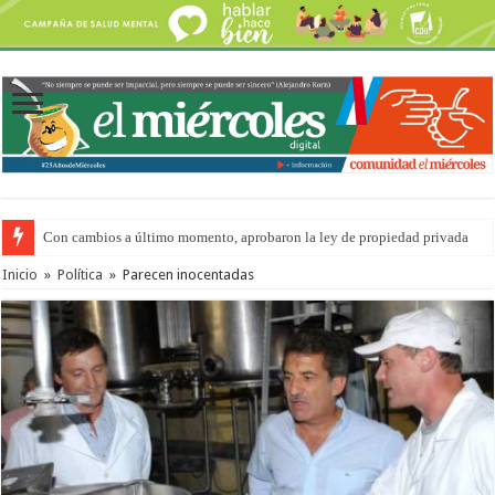
Con cambios a último momento, aprobaron la ley de propiedad privada
Adopción en Entre Ríos: el 35% de los 90 niños, niñas y adolescentes que 
Inicio
»
Política
»
Parecen inocentadas