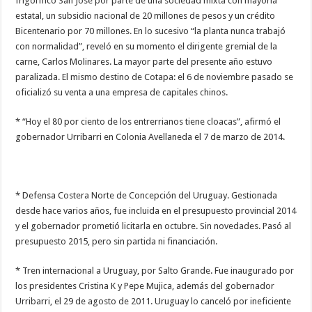
frigorífico San José por parte de una sociedad mixta con mayoría
estatal, un subsidio nacional de 20 millones de pesos y un crédito
Bicentenario por 70 millones. En lo sucesivo “la planta nunca trabajó
con normalidad”, reveló en su momento el dirigente gremial de la
carne, Carlos Molinares. La mayor parte del presente año estuvo
paralizada. El mismo destino de Cotapa: el 6 de noviembre pasado se
oficializó su venta a una empresa de capitales chinos.
* “Hoy el 80 por ciento de los entrerrianos tiene cloacas”, afirmó el
gobernador Urribarri en Colonia Avellaneda el 7 de marzo de 2014.
* Defensa Costera Norte de Concepción del Uruguay. Gestionada
desde hace varios años, fue incluida en el presupuesto provincial 2014
y el gobernador prometió licitarla en octubre. Sin novedades. Pasó al
presupuesto 2015, pero sin partida ni financiación.
* Tren internacional a Uruguay, por Salto Grande. Fue inaugurado por
los presidentes Cristina K y Pepe Mujica, además del gobernador
Urribarri, el 29 de agosto de 2011. Uruguay lo canceló por ineficiente