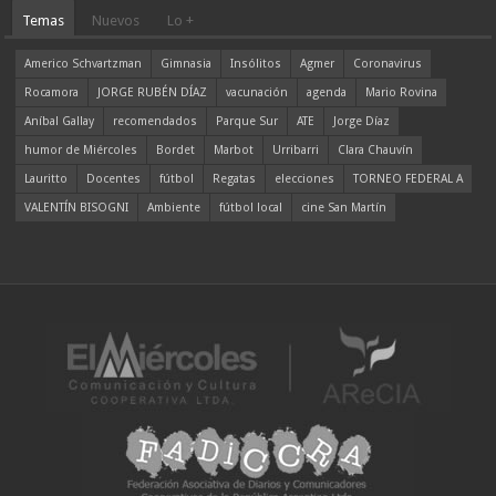
Temas
Nuevos
Lo +
Americo Schvartzman
Gimnasia
Insólitos
Agmer
Coronavirus
Rocamora
JORGE RUBÉN DÍAZ
vacunación
agenda
Mario Rovina
Aníbal Gallay
recomendados
Parque Sur
ATE
Jorge Díaz
humor de Miércoles
Bordet
Marbot
Urribarri
Clara Chauvín
Lauritto
Docentes
fútbol
Regatas
elecciones
TORNEO FEDERAL A
VALENTÍN BISOGNI
Ambiente
fútbol local
cine San Martín