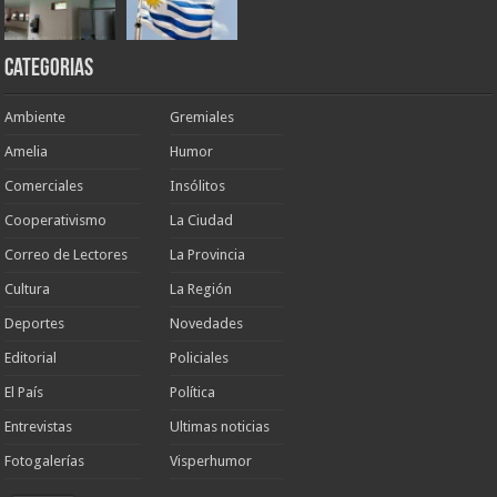
Categorias
Ambiente
Gremiales
Amelia
Humor
Comerciales
Insólitos
Cooperativismo
La Ciudad
Correo de Lectores
La Provincia
Cultura
La Región
Deportes
Novedades
Editorial
Policiales
El País
Política
Entrevistas
Ultimas noticias
Fotogalerías
Visperhumor