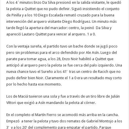
A los 4´minutos Enzo Da Silva presionó en la salida visitante, le quedó
la pelota a Quittet que no pudo definir. Siguió insistiendo el conjunto
de Pinilla y a los 10 Diego Escalada remató cruzado para la buena
intervención del arquero visitante Diego Rodríguez. Un minuto más
tarde llegó la apertura del marcador: centro, la peinó Da Silva y
apareció Lautaro Quittet para vencer al arquero. 1 a 0.
Con la ventaja sureña, el partido tuvo un bache donde se jugó poco
pero sin problemas para el arco defendido por Ale Asín. Luego del
parate para tomar agua, a los 28, Enzo Noir habilitó a Quittet que
anticipó al arquero pero la pelota se fue cerca del palo izquierdo. Una
nueva chance tuvo el Sureño a los 41' tras un centro de Racich que no
pudo definir bien Noir. Claramente el 1 a 0 era un resultado muy corto
por lo hecho hasta ese momento.
Los de Maciá tuvieron una sola y fue a través de un tiro libre de Julián
Víttori que exigió a Asín mandando la pelota al córner.
En el completo el Martín Fierro se acomodó más arriba en la cancha.
Empezó a tener la pelota y tuvo dos remates de Gabriel Montojo a los
3' y a los 20' del complemento para empatar el partido. Parque