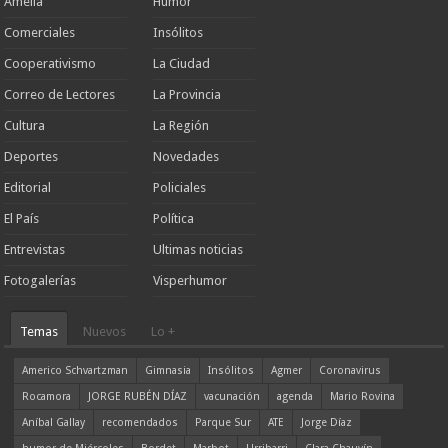
Amelia
Humor
Comerciales
Insólitos
Cooperativismo
La Ciudad
Correo de Lectores
La Provincia
Cultura
La Región
Deportes
Novedades
Editorial
Policiales
El País
Política
Entrevistas
Ultimas noticias
Fotogalerías
Visperhumor
Temas
Nuevos
Lo +
Americo Schvartzman
Gimnasia
Insólitos
Agmer
Coronavirus
Rocamora
JORGE RUBÉN DÍAZ
vacunación
agenda
Mario Rovina
Aníbal Gallay
recomendados
Parque Sur
ATE
Jorge Díaz