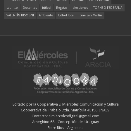
humor de Miércoles
Bordet
Marbot
Urribarri
Clara Chauvín
Lauritto
Docentes
fútbol
Regatas
elecciones
TORNEO FEDERAL A
VALENTÍN BISOGNI
Ambiente
fútbol local
cine San Martín
Editado por la Cooperativa El Miércoles Comunicación y Cultura
Cooperativa de Trabajo Ltda. Matrícula 45196. INAES.
Contacto: elmiercolesdigital@gmail.com
Ameghino 68 - Concepción del Uruguay
Entre Ríos - Argentina