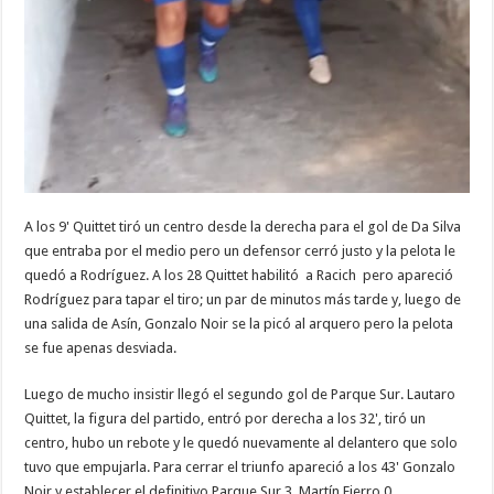
A los 9' Quittet tiró un centro desde la derecha para el gol de Da Silva
que entraba por el medio pero un defensor cerró justo y la pelota le
quedó a Rodríguez. A los 28 Quittet habilitó a Racich pero apareció
Rodríguez para tapar el tiro; un par de minutos más tarde y, luego de
una salida de Asín, Gonzalo Noir se la picó al arquero pero la pelota
se fue apenas desviada.
Luego de mucho insistir llegó el segundo gol de Parque Sur. Lautaro
Quittet, la figura del partido, entró por derecha a los 32', tiró un
centro, hubo un rebote y le quedó nuevamente al delantero que solo
tuvo que empujarla. Para cerrar el triunfo apareció a los 43' Gonzalo
Noir y establecer el definitivo Parque Sur 3, Martín Fierro 0.