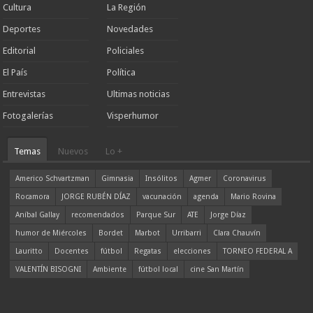
Cultura
La Región
Deportes
Novedades
Editorial
Policiales
El País
Política
Entrevistas
Ultimas noticias
Fotogalerías
Visperhumor
Temas
Nuevos
Lo +
Americo Schvartzman
Gimnasia
Insólitos
Agmer
Coronavirus
Rocamora
JORGE RUBÉN DÍAZ
vacunación
agenda
Mario Rovina
Aníbal Gallay
recomendados
Parque Sur
ATE
Jorge Díaz
humor de Miércoles
Bordet
Marbot
Urribarri
Clara Chauvín
Lauritto
Docentes
fútbol
Regatas
elecciones
TORNEO FEDERAL A
VALENTÍN BISOGNI
Ambiente
fútbol local
cine San Martín