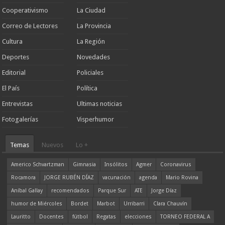
Cooperativismo
La Ciudad
Correo de Lectores
La Provincia
Cultura
La Región
Deportes
Novedades
Editorial
Policiales
El País
Política
Entrevistas
Ultimas noticias
Fotogalerías
Visperhumor
Temas
Nuevos
Lo +
Americo Schvartzman
Gimnasia
Insólitos
Agmer
Coronavirus
Rocamora
JORGE RUBÉN DÍAZ
vacunación
agenda
Mario Rovina
Aníbal Gallay
recomendados
Parque Sur
ATE
Jorge Díaz
humor de Miércoles
Bordet
Marbot
Urribarri
Clara Chauvín
Lauritto
Docentes
fútbol
Regatas
elecciones
TORNEO FEDERAL A