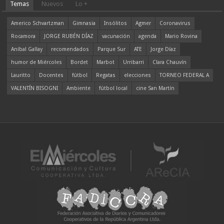
Temas
Nuevos
Lo +
Americo Schvartzman
Gimnasia
Insólitos
Agmer
Coronavirus
Rocamora
JORGE RUBÉN DÍAZ
vacunación
agenda
Mario Rovina
Aníbal Gallay
recomendados
Parque Sur
ATE
Jorge Díaz
humor de Miércoles
Bordet
Marbot
Urribarri
Clara Chauvín
Lauritto
Docentes
fútbol
Regatas
elecciones
TORNEO FEDERAL A
VALENTÍN BISOGNI
Ambiente
fútbol local
cine San Martín