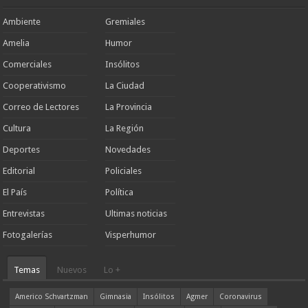
Ambiente
Gremiales
Amelia
Humor
Comerciales
Insólitos
Cooperativismo
La Ciudad
Correo de Lectores
La Provincia
Cultura
La Región
Deportes
Novedades
Editorial
Policiales
El País
Política
Entrevistas
Ultimas noticias
Fotogalerías
Visperhumor
Temas
Nuevos
Lo +
Americo Schvartzman
Gimnasia
Insólitos
Agmer
Coronavirus