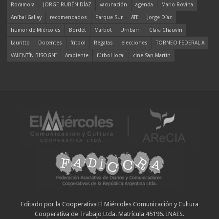
Rocamora
JORGE RUBÉN DÍAZ
vacunación
agenda
Mario Rovina
Aníbal Gallay
recomendados
Parque Sur
ATE
Jorge Díaz
humor de Miércoles
Bordet
Marbot
Urribarri
Clara Chauvín
Lauritto
Docentes
fútbol
Regatas
elecciones
TORNEO FEDERAL A
VALENTÍN BISOGNI
Ambiente
fútbol local
cine San Martín
Editado por la Cooperativa El Miércoles Comunicación y Cultura
Cooperativa de Trabajo Ltda. Matrícula 45196. INAES.