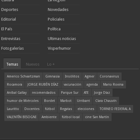
Deportes
Novedades
Editorial
Policiales
El País
Política
Entrevistas
Ultimas noticias
Fotogalerías
Visperhumor
Temas
Nuevos
Lo +
Americo Schvartzman
Gimnasia
Insólitos
Agmer
Coronavirus
Rocamora
JORGE RUBÉN DÍAZ
vacunación
agenda
Mario Rovina
Aníbal Gallay
recomendados
Parque Sur
ATE
Jorge Díaz
humor de Miércoles
Bordet
Marbot
Urribarri
Clara Chauvín
Lauritto
Docentes
fútbol
Regatas
elecciones
TORNEO FEDERAL A
VALENTÍN BISOGNI
Ambiente
fútbol local
cine San Martín