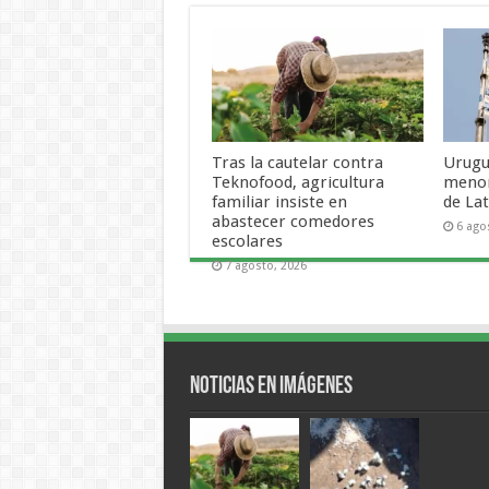
Tras la cautelar contra
Urugu
Teknofood, agricultura
menor
familiar insiste en
de La
abastecer comedores
6 ago
escolares
7 agosto, 2026
Noticias en Imágenes