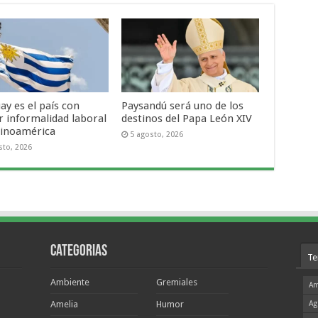
ay es el país con
Paysandú será uno de los
 informalidad laboral
destinos del Papa León XIV
tinoamérica
5 agosto, 2026
sto, 2026
Categorias
Te
Ambiente
Gremiales
Am
Amelia
Humor
Ag