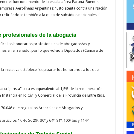
ener el funcionamiento de la escala aérea Paraná-Buenos
empresa Aerolíneas Argentinas: “Esto atenta contra una Nación
jo refiriéndose también a la quita de subsidios nacionales al
 profesionales de la abogacía
ifica los honorarios profesionales de abogados/as y
iones en el Senado, por lo que volvió a Diputados (Cámara de
a iniciativa establece “equiparar los honorarios a los que
aria “Jurista” será es equivalente al 1,5% de la remuneración
Instancia en lo Civil y Comercial de la Provincia de Entre Ríos.
Nº 70.046 que regula los Aranceles de Abogados y
ículos 1º, 4º, 5º, 29º, 30º y 64º, 91º, 100º bis y 114º”.
fesionales de Trabajo Social