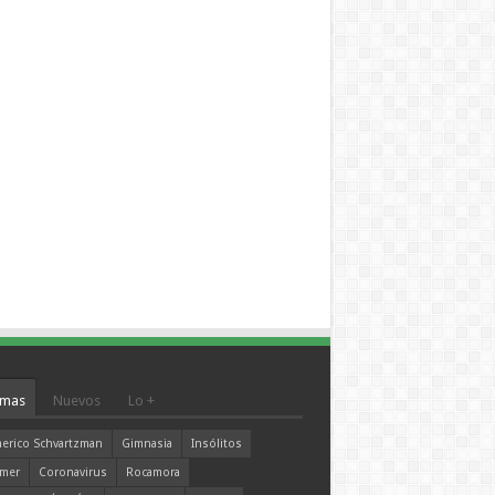
mas
Nuevos
Lo +
erico Schvartzman
Gimnasia
Insólitos
mer
Coronavirus
Rocamora