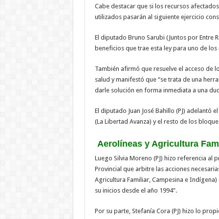
Cabe destacar que si los recursos afectados 
utilizados pasarán al siguiente ejercicio con
El diputado Bruno Sarubi (Juntos por Entre Rí
beneficios que trae esta ley para uno de los
También afirmó que resuelve el acceso de lo
salud y manifestó que “se trata de una he
darle solución en forma inmediata a una dud
El diputado Juan José Bahillo (PJ) adelantó
(La Libertad Avanza) y el resto de los bloqu
Aerolíneas y Agricultura Fami
Luego Silvia Moreno (PJ) hizo referencia al p
Provincial que arbitre las acciones necesaria
Agricultura Familiar, Campesina e Indígena) 
su inicios desde el año 1994”.
Por su parte, Stefanía Cora (PJ) hizo lo propio