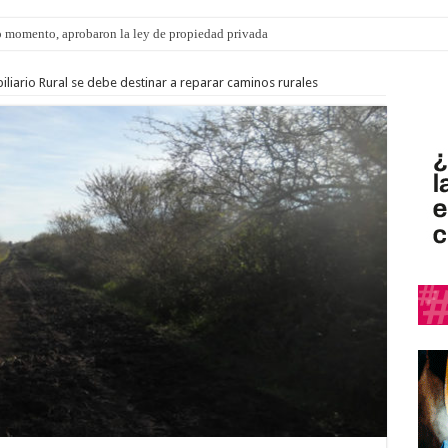
 momento, aprobaron la ley de propiedad privada
s: el 35% de los 90 niños, niñas y adolescentes que esperan una familia tiene CU
biliario Rural se debe destinar a reparar caminos rurales