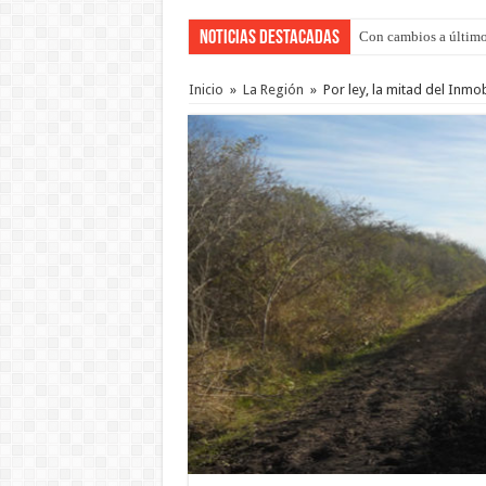
Noticias Destacadas
Con cambios a último
Adopción en Entre Río
Inicio
»
La Región
»
Por ley, la mitad del Inmo