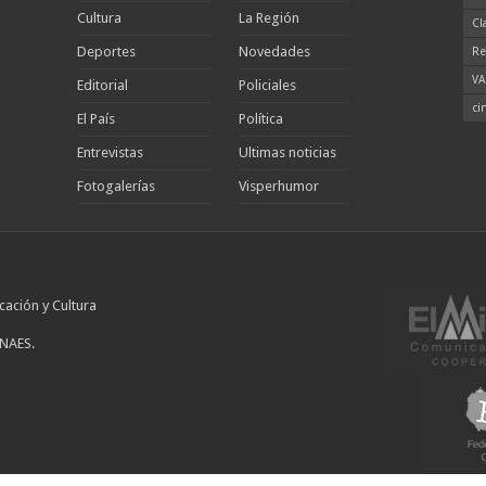
Cultura
La Región
Cl
Deportes
Novedades
Re
VA
Editorial
Policiales
ci
El País
Política
Entrevistas
Ultimas noticias
Fotogalerías
Visperhumor
cación y Cultura
INAES.