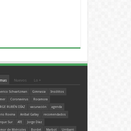
mas
Nuevos
Lo +
erico Schvartzman
Gimnasia
Insólitos
mer
Coronavirus
Rocamora
RGE RUBÉN DÍAZ
vacunación
agenda
rio Rovina
Aníbal Gallay
recomendados
rque Sur
ATE
Jorge Díaz
mor de Miércoles
Bordet
Marbot
Urribarri