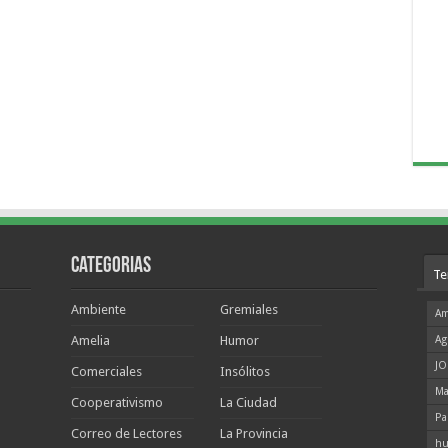
Categorias
Te
Ambiente
Gremiales
Am
Amelia
Humor
Ag
JO
Comerciales
Insólitos
Ma
Cooperativismo
La Ciudad
Pa
Correo de Lectores
La Provincia
hu