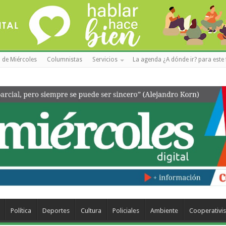
 de Miércoles
Columnistas
Servicios
La agenda ¿A dónde ir? para este 
Política
Deportes
Cultura
Policiales
Ambiente
Cooperativi