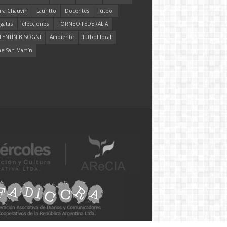
ara Chauvín
Lauritto
Docentes
fútbol
gatas
elecciones
TORNEO FEDERAL A
LENTÍN BISOGNI
Ambiente
fútbol local
ne San Martín