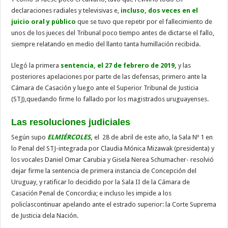
declaraciones radiales y televisivas e,
incluso, dos veces en el
juicio oral y público
que se tuvo que repetir por el fallecimiento de
unos de los jueces del Tribunal poco tiempo antes de dictarse el fallo,
siempre relatando en medio del llanto tanta humillación recibida.
Llegó la primera
sentencia, el 27 de febrero de 2019
,
y las
posteriores apelaciones por parte de las defensas, primero ante la
Cámara de Casación y luego ante el Superior Tribunal de Justicia
(STJ),quedando firme lo fallado por los magistrados uruguayenses.
Las resoluciones judiciales
Según supo
ELMIÉRCOLES,
el 28 de abril de este año, la Sala Nº 1 en
lo Penal del STJ-integrada por Claudia Mónica Mizawak (presidenta) y
los vocales Daniel Omar Carubia y Gisela Nerea Schumacher- resolvió
dejar firme la sentencia de primera instancia de Concepción del
Uruguay, y ratificar lo decidido por la Sala II de la Cámara de
Casación Penal de Concordia; e incluso les impide a los
policíascontinuar apelando ante el estrado superior: la Corte Suprema
de Justicia dela Nación.