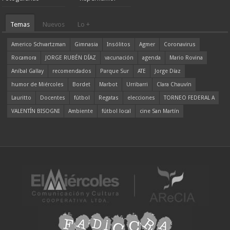
Temas
Nuevos
Lo +
Americo Schvartzman
Gimnasia
Insólitos
Agmer
Coronavirus
Rocamora
JORGE RUBÉN DÍAZ
vacunación
agenda
Mario Rovina
Aníbal Gallay
recomendados
Parque Sur
ATE
Jorge Díaz
humor de Miércoles
Bordet
Marbot
Urribarri
Clara Chauvín
Lauritto
Docentes
fútbol
Regatas
elecciones
TORNEO FEDERAL A
VALENTÍN BISOGNI
Ambiente
fútbol local
cine San Martín