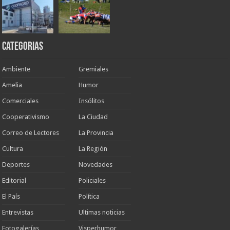
Categorias
Ambiente
Gremiales
Amelia
Humor
Comerciales
Insólitos
Cooperativismo
La Ciudad
Correo de Lectores
La Provincia
Cultura
La Región
Deportes
Novedades
Editorial
Policiales
El País
Política
Entrevistas
Ultimas noticias
Fotogalerías
Visperhumor