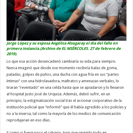
Jorge López y su esposa Angélica Alsogaray el día del fallo en
primera instancia.(Archivo de
EL MIÉRCOLES
. 27 de febrero de
2019).
Lo que esa acción desencadenó cambiaría su vida para siempre.
Nunca imaginó que desde ese momento recibiría balas de goma,
patadas, golpes de puños, una ducha con agua fría en sus “partes
íntimas” con una hidrolavadora, maltratos y amenazas verbales, lo
tiraran “reventado” en una celda hasta que se apiadaron y lo llevaron
al hospital Justo José de Urquiza. Además, debió sufrir, en un
principio, la estigmatización social tras el accionar corporativo de la
institución policial que “informó” que él había agredido a los policías y
no a la inversa, tal como la mayoría de los medios de comunicación
reprodujeran en eso días.
Y como si fuese poco el calvario, tuvo que revivirlo todo en