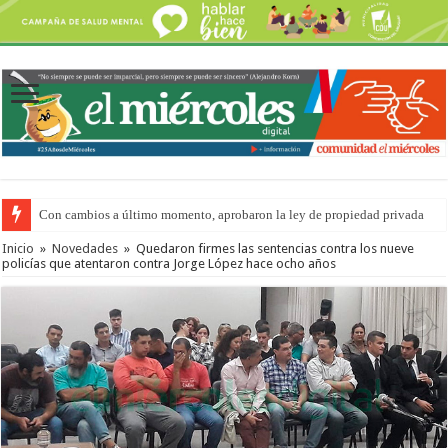
Con cambios a último momento, aprobaron la ley de propiedad privada
Adopción en Entre Ríos: el 35% de los 90 niños, niñas y adolescentes que 
Inicio
»
Novedades
»
Quedaron firmes las sentencias contra los nueve
policías que atentaron contra Jorge López hace ocho años