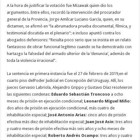
A la hora de justificar la votación fue Mizawak quien dio los
argumentos. Entre ellos, recordó la intervención del procurador
general de la Provincia, Jorge Amílcar Luciano García, quien, en su
dictamen, se afirmó en “la abrumadora prueba documental, fílmica, y
testimonial discutida en el plenario”; e incluso apuntó contra los
abogados defensores: “Resulta poco serio que se insista en un relato
fantasioso de obrar funcional legítimo cuando se ha demostrado con
hartazgo la falsedad del armado ulterior de la ‘denuncia’, además de
toda la violencia irracional”.
La sentencia en primera instancia fue el 27 de febrero de 2019,en el
cuarto piso delPoder Judicial en Concepción del Uruguay. Allí, los
jueces Gervasio Labriola, Alejandro Grippo y Gustavo Díaz resolvieron
las siguientes condenas:
Eduardo Sebastián Troncoso
a ocho
meses de prisión en ejecución condicional;
Leonardo Miguel Miño:
dos años de prisión en ejecución condicional, más cuatro de
inhabilitación especial;
José Antonio Arias:
cinco años de prisión
efectiva más diez de inhabilitación especial;
Juan José Asín:
tres años
y cuatro meses de prisión efectiva más seis años y ocho meses de
inhabilitación especial;
Roberto Andrés Ocampo:
tres años y cuatro