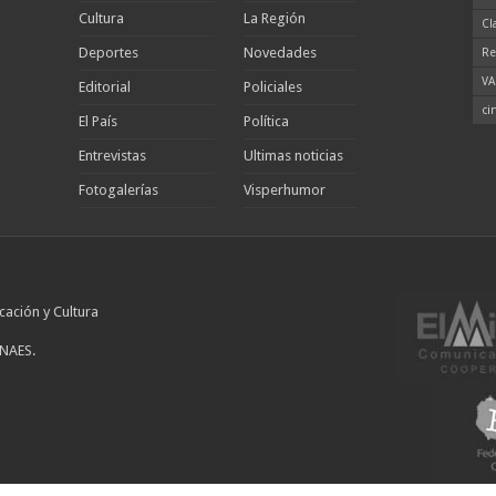
Cultura
La Región
Cl
Deportes
Novedades
Re
VA
Editorial
Policiales
ci
El País
Política
Entrevistas
Ultimas noticias
Fotogalerías
Visperhumor
cación y Cultura
INAES.