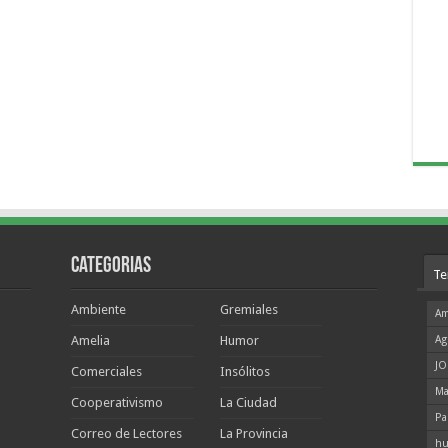
Categorias
Te
Ambiente
Gremiales
Am
Amelia
Humor
Ag
JO
Comerciales
Insólitos
Ma
Cooperativismo
La Ciudad
Pa
Correo de Lectores
La Provincia
hu