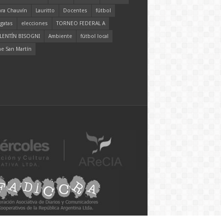
ara Chauvín
Lauritto
Docentes
fútbol
gatas
elecciones
TORNEO FEDERAL A
LENTÍN BISOGNI
Ambiente
fútbol local
ne San Martín