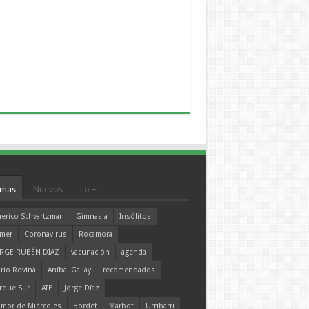
mas
Nuevos
Lo +
erico Schvartzman
Gimnasia
Insólitos
mer
Coronavirus
Rocamora
RGE RUBÉN DÍAZ
vacunación
agenda
rio Rovina
Aníbal Gallay
recomendados
rque Sur
ATE
Jorge Díaz
mor de Miércoles
Bordet
Marbot
Urribarri