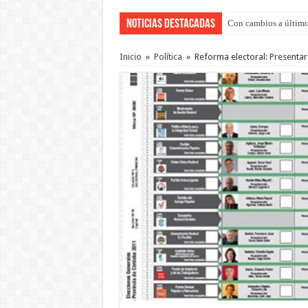
Noticias Destacadas
Con cambios a último
Adopción en Entre Río
Inicio
»
Política
»
Reforma electoral: Presentar