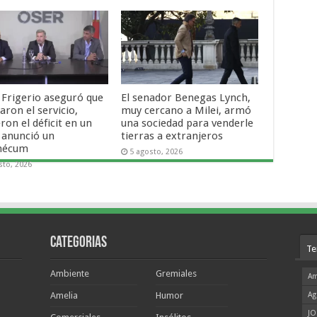
 Frigerio aseguró que
El senador Benegas Lynch,
ron el servicio,
muy cercano a Milei, armó
ron el déficit en un
una sociedad para venderle
 anunció un
tierras a extranjeros
mécum
5 agosto, 2026
sto, 2026
Categorias
Te
Ambiente
Gremiales
Am
Amelia
Humor
Ag
JO