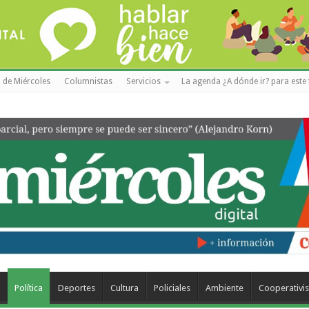
 de Miércoles
Columnistas
Servicios
La agenda ¿A dónde ir? para este 
a
Política
Deportes
Cultura
Policiales
Ambiente
Cooperativi