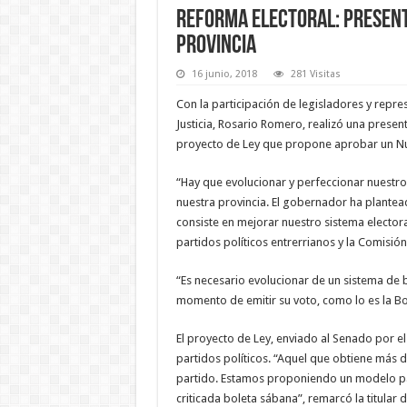
Reforma electoral: Present
Provincia
16 junio, 2018
281 Visitas
Con la participación de legisladores y repre
Justicia, Rosario Romero, realizó una presen
proyecto de Ley que propone aprobar un Nu
“Hay que evolucionar y perfeccionar nuestro
nuestra provincia. El gobernador ha plantea
consiste en mejorar nuestro sistema electoral
partidos políticos entrerrianos y la Comisi
“Es necesario evolucionar de un sistema de 
momento de emitir su voto, como lo es la Bo
El proyecto de Ley, enviado al Senado por el E
partidos políticos. “Aquel que obtiene más de
partido. Estamos proponiendo un modelo pare
criticada boleta sábana”, remarcó la titular de