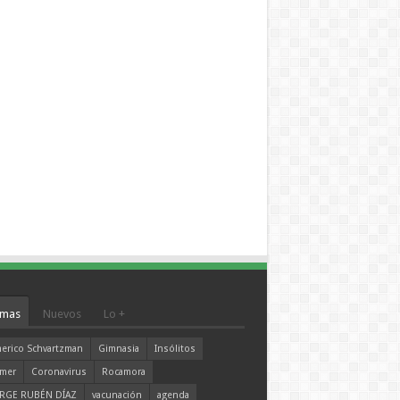
mas
Nuevos
Lo +
erico Schvartzman
Gimnasia
Insólitos
mer
Coronavirus
Rocamora
RGE RUBÉN DÍAZ
vacunación
agenda