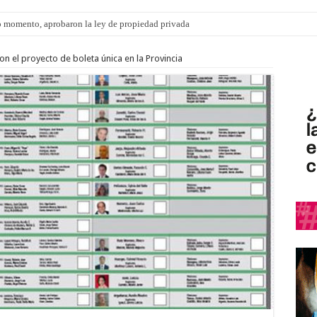
 momento, aprobaron la ley de propiedad privada
s: el 35% de los 90 niños, niñas y adolescentes que esperan una familia tiene CU
on el proyecto de boleta única en la Provincia