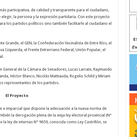
s participativa, de calidad y transparente para el ciudadano,
egir, la persona y la expresión partidaria. Con este proyecto
ra los partidos políticos sino también facilitarle al ciudadano el
te Grande, el GEN, la Confederación Vecinalista de Entre Ríos, el
eva Izquierda, el Frente Entrerriano Federal, Unión Popular, el
l.
ión General de la Cámara de Senadores, Lucas Larrate, Raymundo
anda, Héctor Blanco, Nicolás Mattiauda, Rogelio Schild y Miriam
os representantes de los partidos.
El Proyecto
te e imparcial que dispone la adecuación a la nueva norma de
mbién la derogación plena de la vieja ley electoral provincial (N°
e la ley de internas N° 9659, conocida como Ley Castrillón, se