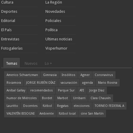
Cultura
La Región
Deportes
Novedades
Editorial
Policiales
El País
Política
Entrevistas
Ultimas noticias
Fotogalerías
Visperhumor
Temas
Nuevos
Lo +
Americo Schvartzman
Gimnasia
Insólitos
Agmer
Coronavirus
Rocamora
JORGE RUBÉN DÍAZ
vacunación
agenda
Mario Rovina
Aníbal Gallay
recomendados
Parque Sur
ATE
Jorge Díaz
humor de Miércoles
Bordet
Marbot
Urribarri
Clara Chauvín
Lauritto
Docentes
fútbol
Regatas
elecciones
TORNEO FEDERAL A
VALENTÍN BISOGNI
Ambiente
fútbol local
cine San Martín