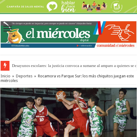
Desayunos escolares: la justicia convoca a sumarse al amparo a quienes se 
“La Feria en tu Barrio” para agostocon sus días y horarios
Inicio
»
Deportes
»
Rocamora vs Parque Sur: los más chiquitos juegan este
miércoles