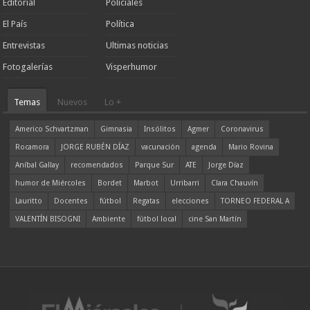
Editorial
Policiales
El País
Política
Entrevistas
Ultimas noticias
Fotogalerías
Visperhumor
Temas
Nuevos
Lo +
Americo Schvartzman
Gimnasia
Insólitos
Agmer
Coronavirus
Rocamora
JORGE RUBÉN DÍAZ
vacunación
agenda
Mario Rovina
Aníbal Gallay
recomendados
Parque Sur
ATE
Jorge Díaz
humor de Miércoles
Bordet
Marbot
Urribarri
Clara Chauvín
Lauritto
Docentes
fútbol
Regatas
elecciones
TORNEO FEDERAL A
VALENTÍN BISOGNI
Ambiente
fútbol local
cine San Martín