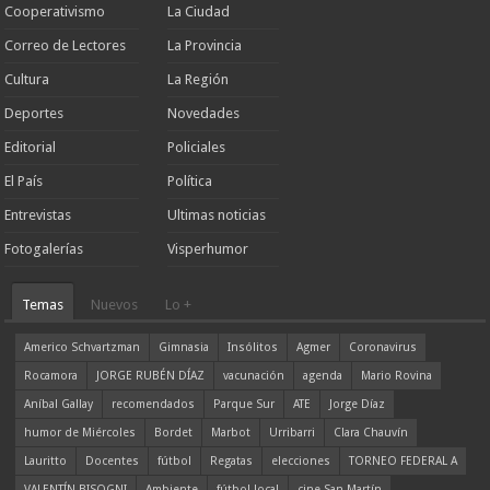
Cooperativismo
La Ciudad
Correo de Lectores
La Provincia
Cultura
La Región
Deportes
Novedades
Editorial
Policiales
El País
Política
Entrevistas
Ultimas noticias
Fotogalerías
Visperhumor
Temas
Nuevos
Lo +
Americo Schvartzman
Gimnasia
Insólitos
Agmer
Coronavirus
Rocamora
JORGE RUBÉN DÍAZ
vacunación
agenda
Mario Rovina
Aníbal Gallay
recomendados
Parque Sur
ATE
Jorge Díaz
humor de Miércoles
Bordet
Marbot
Urribarri
Clara Chauvín
Lauritto
Docentes
fútbol
Regatas
elecciones
TORNEO FEDERAL A
VALENTÍN BISOGNI
Ambiente
fútbol local
cine San Martín