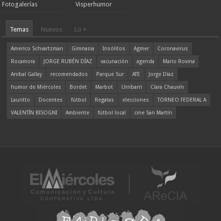
Fotogalerías
Visperhumor
Temas
Nuevos
Lo +
Americo Schvartzman
Gimnasia
Insólitos
Agmer
Coronavirus
Rocamora
JORGE RUBÉN DÍAZ
vacunación
agenda
Mario Rovina
Aníbal Gallay
recomendados
Parque Sur
ATE
Jorge Díaz
humor de Miércoles
Bordet
Marbot
Urribarri
Clara Chauvín
Lauritto
Docentes
fútbol
Regatas
elecciones
TORNEO FEDERAL A
VALENTÍN BISOGNI
Ambiente
fútbol local
cine San Martín