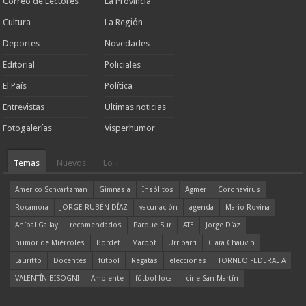
Correo de Lectores
La Provincia
Cultura
La Región
Deportes
Novedades
Editorial
Policiales
El País
Política
Entrevistas
Ultimas noticias
Fotogalerías
Visperhumor
Temas
Nuevos
Lo +
Americo Schvartzman
Gimnasia
Insólitos
Agmer
Coronavirus
Rocamora
JORGE RUBÉN DÍAZ
vacunación
agenda
Mario Rovina
Aníbal Gallay
recomendados
Parque Sur
ATE
Jorge Díaz
humor de Miércoles
Bordet
Marbot
Urribarri
Clara Chauvín
Lauritto
Docentes
fútbol
Regatas
elecciones
TORNEO FEDERAL A
VALENTÍN BISOGNI
Ambiente
fútbol local
cine San Martín