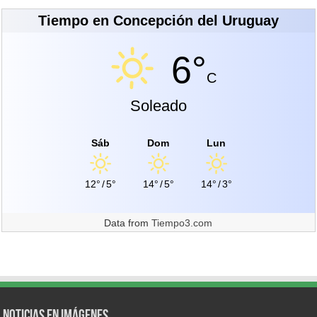
Tiempo en Concepción del Uruguay
6°
C
Soleado
Sáb
Dom
Lun
12°
/
5°
14°
/
5°
14°
/
3°
Data from
Tiempo3.com
Noticias en Imágenes