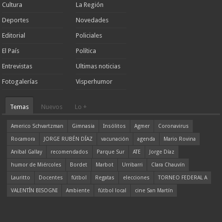
Cultura
La Región
Deportes
Novedades
Editorial
Policiales
El País
Política
Entrevistas
Ultimas noticias
Fotogalerías
Visperhumor
Temas
Nuevos
Lo +
Americo Schvartzman
Gimnasia
Insólitos
Agmer
Coronavirus
Rocamora
JORGE RUBÉN DÍAZ
vacunación
agenda
Mario Rovina
Aníbal Gallay
recomendados
Parque Sur
ATE
Jorge Díaz
humor de Miércoles
Bordet
Marbot
Urribarri
Clara Chauvín
Lauritto
Docentes
fútbol
Regatas
elecciones
TORNEO FEDERAL A
VALENTÍN BISOGNI
Ambiente
fútbol local
cine San Martín