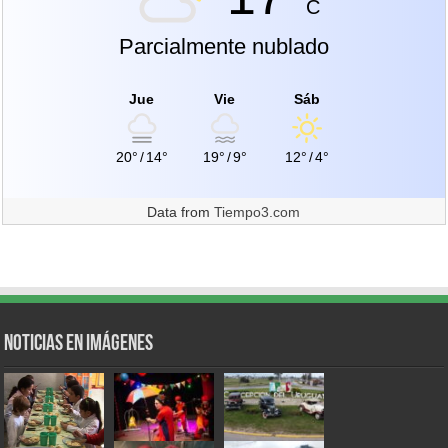
C
Parcialmente nublado
Jue
Vie
Sáb
20°
/
14°
19°
/
9°
12°
/
4°
Data from
Tiempo3.com
Noticias en Imágenes