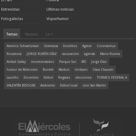
Entrevistas
Ultimas noticias
Fotogalerías
Visperhumor
Temas
Nuevos
Lo +
Americo Schvartzman
Gimnasia
Insólitos
Agmer
Coronavirus
Rocamora
JORGE RUBÉN DÍAZ
vacunación
agenda
Mario Rovina
Aníbal Gallay
recomendados
Parque Sur
ATE
Jorge Díaz
humor de Miércoles
Bordet
Marbot
Urribarri
Clara Chauvín
Lauritto
Docentes
fútbol
Regatas
elecciones
TORNEO FEDERAL A
VALENTÍN BISOGNI
Ambiente
fútbol local
cine San Martín