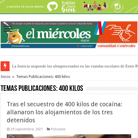
La Justicia suspende los ultraprocesados en las viandas escolares de Entre 
Se presentará la obra “La Runfla de los Macanos”
Inicio
»
Temas Publicaciones: 400 kilos
Temas Publicaciones:
400 kilos
Tras el secuestro de 400 kilos de cocaína:
allanaron los alojamientos de los tres
detenidos
29 septiembre, 2021
Policiales