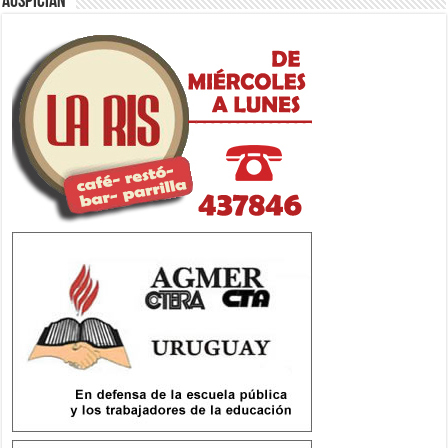
Auspician