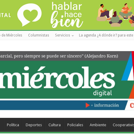
 de Miércoles
Columnistas
Servicios
La agenda ¿A dónde ir? para este 
a
Política
Deportes
Cultura
Policiales
Ambiente
Cooperativ