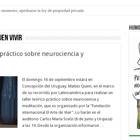
 momento, aprobaron la ley de propiedad privada
ngo 9 de agosto: la agenda ¿A dónde ir? para este finde
r
Humo
uen vivir
 práctico sobre neurociencia y
El domingo 16 de septiembre estará en
Concepción del Uruguay, Matías Quinn, en el marco
de su recorrido por Latinoamérica para realizar un
taller teórico práctico sobre neurociencia y
meditación, que es organizado por la "Fundación
internacional El Arte de Vivir". Lo harán en el
auditorio Carlos María Scelzi (8 de Junio y Urquiza)
a las 19. Desde la organización informaron …