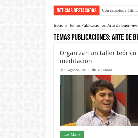
Noticias Destacadas
Con cambios a último
Del viernes 7 al domi
Inicio
»
Temas Publicaciones: Arte de buen vivi
Temas Publicaciones:
Arte de b
Organizan un taller teórico
meditación
29 agosto, 2018
La Ciudad
Leer Más »