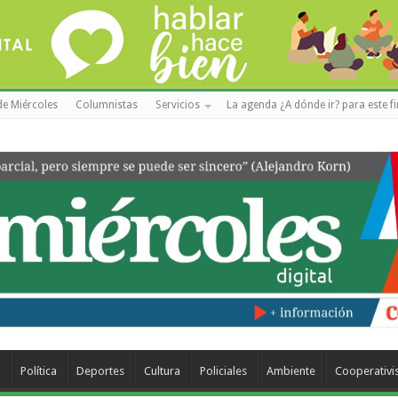
de Miércoles
Columnistas
Servicios
La agenda ¿A dónde ir? para este f
a
Política
Deportes
Cultura
Policiales
Ambiente
Cooperativ