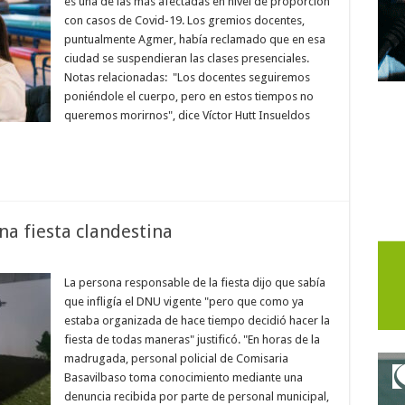
es una de las más afectadas en nivel de proporción
con casos de Covid-19. Los gremios docentes,
puntualmente Agmer, había reclamado que en esa
ciudad se suspendieran las clases presenciales.
Notas relacionadas: "Los docentes seguiremos
poniéndole el cuerpo, pero en estos tiempos no
queremos morirnos", dice Víctor Hutt Insueldos
na fiesta clandestina
La persona responsable de la fiesta dijo que sabía
que infligía el DNU vigente "pero que como ya
estaba organizada de hace tiempo decidió hacer la
fiesta de todas maneras" justificó. "En horas de la
madrugada, personal policial de Comisaria
Basavilbaso toma conocimiento mediante una
denuncia recibida por parte de personal municipal,