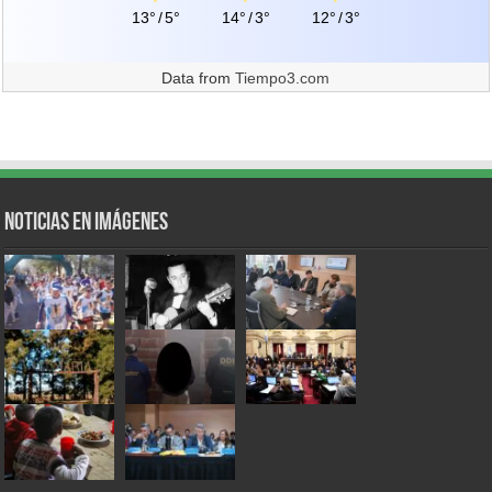
13°
/
5°
14°
/
3°
12°
/
3°
Data from
Tiempo3.com
Noticias en Imágenes