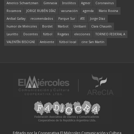
Americo Schvartzman
Gimnasia
Insólitos
Agmer
Coronavirus
Rocamora
JORGE RUBÉN DÍAZ
vacunación
agenda
Mario Rovina
Aníbal Gallay
recomendados
Parque Sur
ATE
Jorge Díaz
humor de Miércoles
Bordet
Marbot
Urribarri
Clara Chauvín
Lauritto
Docentes
fútbol
Regatas
elecciones
TORNEO FEDERAL A
VALENTÍN BISOGNI
Ambiente
fútbol local
cine San Martín
Editado por la Cooperativa El Miércoles Comunicación y Cultura