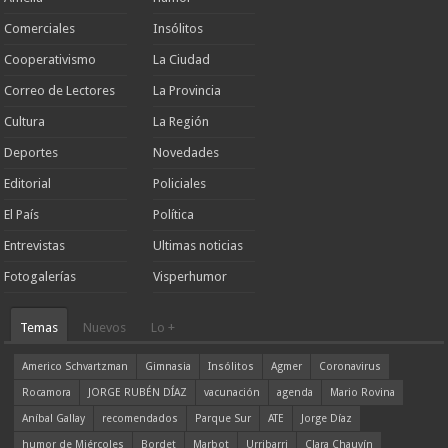
Comerciales
Insólitos
Cooperativismo
La Ciudad
Correo de Lectores
La Provincia
Cultura
La Región
Deportes
Novedades
Editorial
Policiales
El País
Política
Entrevistas
Ultimas noticias
Fotogalerías
Visperhumor
Temas
Nuevos
Lo +
Americo Schvartzman
Gimnasia
Insólitos
Agmer
Coronavirus
Rocamora
JORGE RUBÉN DÍAZ
vacunación
agenda
Mario Rovina
Aníbal Gallay
recomendados
Parque Sur
ATE
Jorge Díaz
humor de Miércoles
Bordet
Marbot
Urribarri
Clara Chauvín