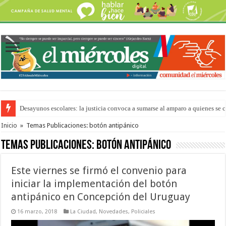
Desayunos escolares: la justicia convoca a sumarse al amparo a quienes se 
“La Feria en tu Barrio” para agostocon sus días y horarios
Inicio
»
Temas Publicaciones: botón antipánico
Temas Publicaciones:
botón antipánico
Este viernes se firmó el convenio para
iniciar la implementación del botón
antipánico en Concepción del Uruguay
16 marzo, 2018
La Ciudad
,
Novedades
,
Policiales