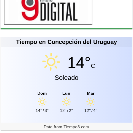
Tiempo en Concepción del Uruguay
14°
C
Soleado
Dom
Lun
Mar
14°
/
3°
12°
/
2°
12°
/
4°
Data from
Tiempo3.com