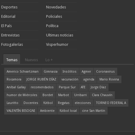
Deportes
Novedades
Editorial
Policiales
El País
Política
Entrevistas
Ultimas noticias
Fotogalerías
Visperhumor
Temas
Nuevos
Lo +
Americo Schvartzman
Gimnasia
Insólitos
Agmer
Coronavirus
Rocamora
JORGE RUBÉN DÍAZ
vacunación
agenda
Mario Rovina
Aníbal Gallay
recomendados
Parque Sur
ATE
Jorge Díaz
humor de Miércoles
Bordet
Marbot
Urribarri
Clara Chauvín
Lauritto
Docentes
fútbol
Regatas
elecciones
TORNEO FEDERAL A
VALENTÍN BISOGNI
Ambiente
fútbol local
cine San Martín