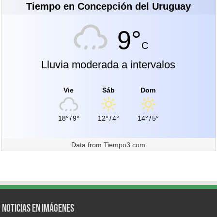
Tiempo en Concepción del Uruguay
9°
C
Lluvia moderada a intervalos
Vie
Sáb
Dom
18°
/
9°
12°
/
4°
14°
/
5°
Data from
Tiempo3.com
Noticias en Imágenes