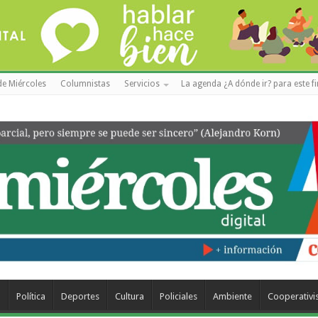
de Miércoles
Columnistas
Servicios
La agenda ¿A dónde ir? para este f
a
Política
Deportes
Cultura
Policiales
Ambiente
Cooperativ