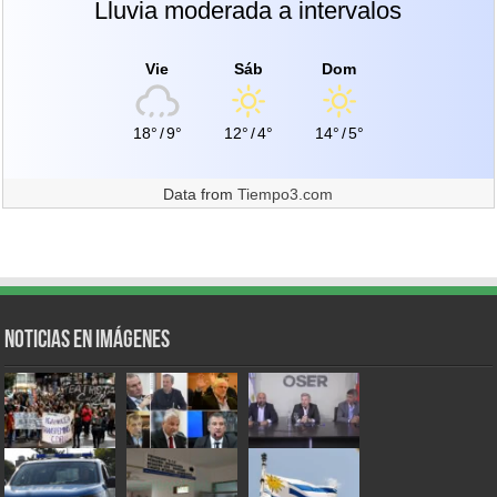
Lluvia moderada a intervalos
Vie
Sáb
Dom
18°
/
9°
12°
/
4°
14°
/
5°
Data from
Tiempo3.com
Noticias en Imágenes