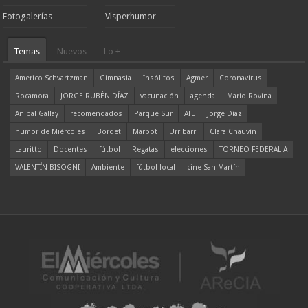
Fotogalerías
Visperhumor
Temas
Nuevos
Lo +
Americo Schvartzman
Gimnasia
Insólitos
Agmer
Coronavirus
Rocamora
JORGE RUBÉN DÍAZ
vacunación
agenda
Mario Rovina
Aníbal Gallay
recomendados
Parque Sur
ATE
Jorge Díaz
humor de Miércoles
Bordet
Marbot
Urribarri
Clara Chauvín
Lauritto
Docentes
fútbol
Regatas
elecciones
TORNEO FEDERAL A
VALENTÍN BISOGNI
Ambiente
fútbol local
cine San Martín