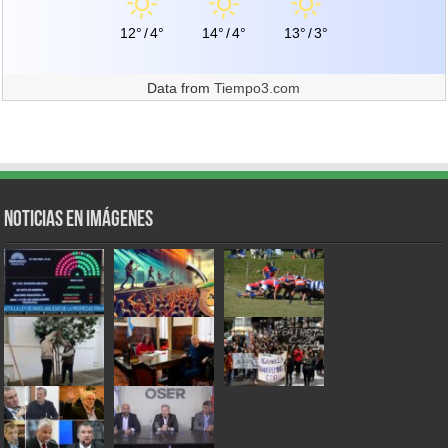
12°
/
4°
14°
/
4°
13°
/
3°
Data from
Tiempo3.com
Noticias en Imágenes