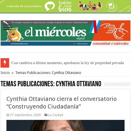
Con cambios a último momento, aprobaron la ley de propiedad privada
Del viernes 7 al domingo 9 de agosto: la agenda ¿A dónde ir? para este find
Inicio
»
Temas Publicaciones: Cynthia Ottaviano
Temas Publicaciones:
Cynthia Ottaviano
Cynthia Ottaviano cierra el conversatorio
“Construyendo Ciudadanía”
27 septiembre, 2020
La Ciudad