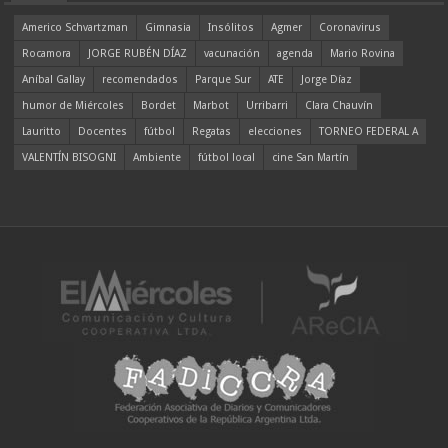
Americo Schvartzman
Gimnasia
Insólitos
Agmer
Coronavirus
Rocamora
JORGE RUBÉN DÍAZ
vacunación
agenda
Mario Rovina
Aníbal Gallay
recomendados
Parque Sur
ATE
Jorge Díaz
humor de Miércoles
Bordet
Marbot
Urribarri
Clara Chauvín
Lauritto
Docentes
fútbol
Regatas
elecciones
TORNEO FEDERAL A
VALENTÍN BISOGNI
Ambiente
fútbol local
cine San Martín